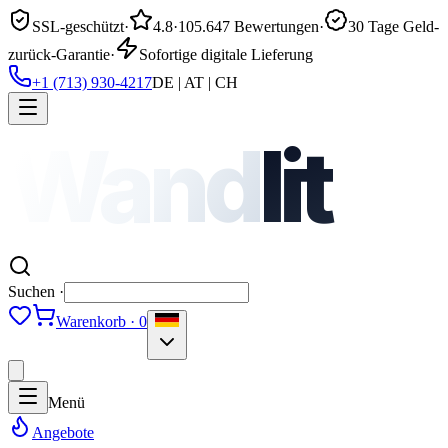
SSL-geschützt
·
4.8
·
105.647 Bewertungen
·
30 Tage Geld-
zurück-Garantie
·
Sofortige digitale Lieferung
+1 (713) 930-4217
DE | AT | CH
Wand
lit
Suchen ·
Warenkorb · 0
Menü
Angebote