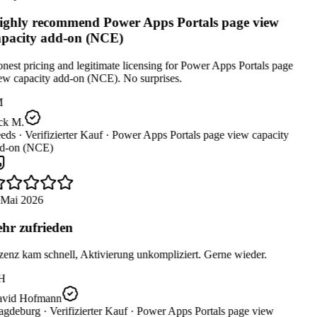
ghly recommend Power Apps Portals page view
pacity add-on (NCE)
est pricing and legitimate licensing for Power Apps Portals page
ew capacity add-on (NCE). No surprises.
M
ck M.
eds ·
Verifizierter Kauf ·
Power Apps Portals page view capacity
d-on (NCE)
 Mai 2026
hr zufrieden
zenz kam schnell, Aktivierung unkompliziert. Gerne wieder.
H
vid Hofmann
gdeburg ·
Verifizierter Kauf ·
Power Apps Portals page view