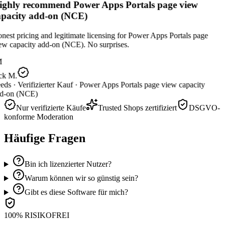
ghly recommend Power Apps Portals page view
pacity add-on (NCE)
est pricing and legitimate licensing for Power Apps Portals page
ew capacity add-on (NCE). No surprises.
M
ck M.
eds ·
Verifizierter Kauf ·
Power Apps Portals page view capacity
d-on (NCE)
Nur verifizierte Käufe
Trusted Shops zertifiziert
DSGVO-
konforme Moderation
Häufige Fragen
Bin ich lizenzierter Nutzer?
Warum können wir so günstig sein?
Gibt es diese Software für mich?
100% RISIKOFREI