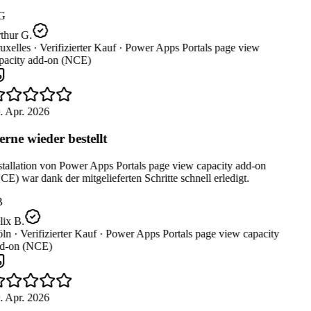
G
thur G.
uxelles ·
Verifizierter Kauf ·
Power Apps Portals page view
pacity add-on (NCE)
. Apr. 2026
rne wieder bestellt
stallation von Power Apps Portals page view capacity add-on
E) war dank der mitgelieferten Schritte schnell erledigt.
B
ix B.
ln ·
Verifizierter Kauf ·
Power Apps Portals page view capacity
d-on (NCE)
. Apr. 2026