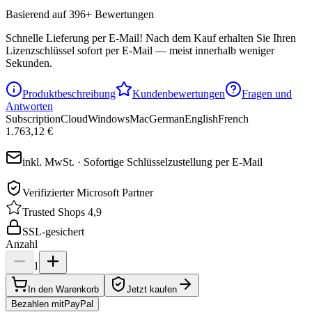
Basierend auf 396+ Bewertungen
Schnelle Lieferung per E-Mail!
Nach dem Kauf erhalten Sie Ihren
Lizenzschlüssel sofort per E-Mail — meist innerhalb weniger
Sekunden.
Produktbeschreibung
Kundenbewertungen
Fragen und
Antworten
Subscription
Cloud
Windows
Mac
German
English
French
1.763,12 €
inkl. MwSt. · Sofortige Schlüsselzustellung per E-Mail
Verifizierter Microsoft Partner
Trusted Shops 4,9
SSL-gesichert
Anzahl
1
In den Warenkorb
Jetzt kaufen
Bezahlen mit
Pay
Pal