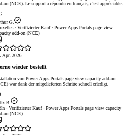
-on (NCE). Le support a répondu en français, c’est appréciable.
G
thur G.
uxelles ·
Verifizierter Kauf ·
Power Apps Portals page view
pacity add-on (NCE)
. Apr. 2026
rne wieder bestellt
stallation von Power Apps Portals page view capacity add-on
E) war dank der mitgelieferten Schritte schnell erledigt.
B
ix B.
ln ·
Verifizierter Kauf ·
Power Apps Portals page view capacity
d-on (NCE)