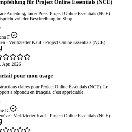
pfehlung für Project Online Essentials (NCE)
re Anleitung, fairer Preis. Project Online Essentials (NCE)
spricht voll der Beschreibung im Shop.
na F.
en ·
Verifizierter Kauf ·
Project Online Essentials (NCE)
. Apr. 2026
rfait pour mon usage
tructions claires pour Project Online Essentials (NCE). Le
port a répondu en français, c’est appréciable.
ie D.
nève ·
Verifizierter Kauf ·
Project Online Essentials (NCE)