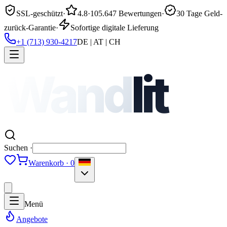
SSL-geschützt
·
4.8
·
105.647 Bewertungen
·
30 Tage Geld-
zurück-Garantie
·
Sofortige digitale Lieferung
+1 (713) 930-4217
DE | AT | CH
Wand
lit
Suchen ·
Warenkorb · 0
Menü
Angebote