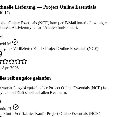
hnelle Lieferung — Project Online Essentials
NCE)
oject Online Essentials (NCE) kam per E-Mail innerhalb weniger
uten. Aktivierung hat auf Anhieb funktioniert.
M
vid M.
ttgart ·
Verifizierter Kauf ·
Project Online Essentials (NCE)
. Apr. 2026
les reibungslos gelaufen
 war anfangs skeptisch, aber Project Online Essentials (NCE) ist
ginal und läuft stabil auf allen Rechnern.
H
ndra H.
nkfurt ·
Verifizierter Kauf ·
Project Online Essentials (NCE)