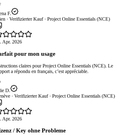
na F.
en ·
Verifizierter Kauf ·
Project Online Essentials (NCE)
. Apr. 2026
rfait pour mon usage
tructions claires pour Project Online Essentials (NCE). Le
port a répondu en français, c’est appréciable.
ie D.
nève ·
Verifizierter Kauf ·
Project Online Essentials (NCE)
. Apr. 2026
zenz / Key ohne Probleme