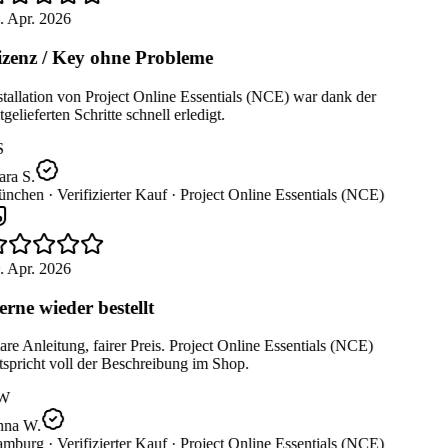
. Apr. 2026
zenz / Key ohne Probleme
tallation von Project Online Essentials (NCE) war dank der
gelieferten Schritte schnell erledigt.
S
ra S.
nchen ·
Verifizierter Kauf ·
Project Online Essentials (NCE)
. Apr. 2026
rne wieder bestellt
re Anleitung, fairer Preis. Project Online Essentials (NCE)
spricht voll der Beschreibung im Shop.
W
na W.
mburg ·
Verifizierter Kauf ·
Project Online Essentials (NCE)