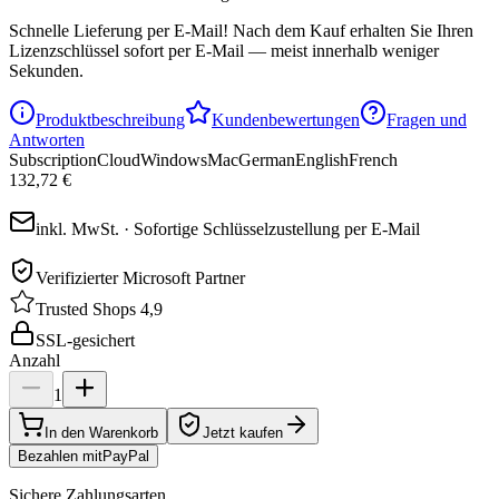
Schnelle Lieferung per E-Mail!
Nach dem Kauf erhalten Sie Ihren
Lizenzschlüssel sofort per E-Mail — meist innerhalb weniger
Sekunden.
Produktbeschreibung
Kundenbewertungen
Fragen und
Antworten
Subscription
Cloud
Windows
Mac
German
English
French
132,72 €
inkl. MwSt. · Sofortige Schlüsselzustellung per E-Mail
Verifizierter Microsoft Partner
Trusted Shops 4,9
SSL-gesichert
Anzahl
1
In den Warenkorb
Jetzt kaufen
Bezahlen mit
Pay
Pal
Sichere Zahlungsarten