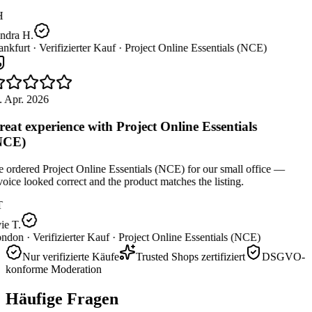
H
ndra H.
nkfurt ·
Verifizierter Kauf ·
Project Online Essentials (NCE)
. Apr. 2026
eat experience with Project Online Essentials
NCE)
ordered Project Online Essentials (NCE) for our small office —
oice looked correct and the product matches the listing.
T
e T.
ndon ·
Verifizierter Kauf ·
Project Online Essentials (NCE)
Nur verifizierte Käufe
Trusted Shops zertifiziert
DSGVO-
konforme Moderation
Häufige Fragen