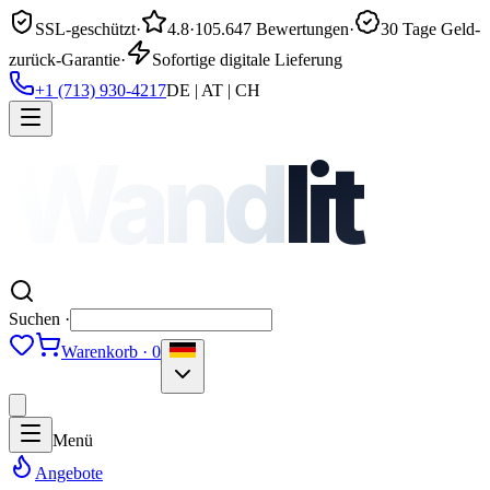
SSL-geschützt
·
4.8
·
105.647 Bewertungen
·
30 Tage Geld-
zurück-Garantie
·
Sofortige digitale Lieferung
+1 (713) 930-4217
DE | AT | CH
Wand
lit
Suchen ·
Warenkorb · 0
Menü
Angebote