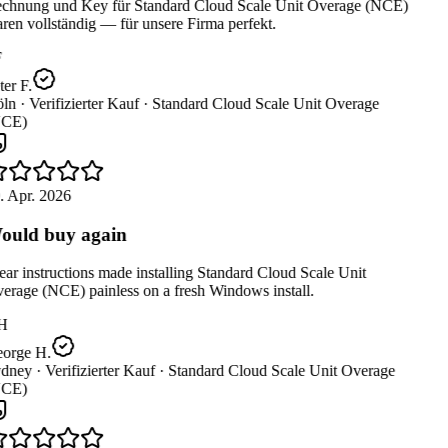
chnung und Key für Standard Cloud Scale Unit Overage (NCE)
en vollständig — für unsere Firma perfekt.
er F.
ln ·
Verifizierter Kauf ·
Standard Cloud Scale Unit Overage
CE)
. Apr. 2026
uld buy again
ar instructions made installing Standard Cloud Scale Unit
erage (NCE) painless on a fresh Windows install.
H
orge H.
dney ·
Verifizierter Kauf ·
Standard Cloud Scale Unit Overage
CE)