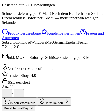
Basierend auf 396+ Bewertungen
Schnelle Lieferung per E-Mail!
Nach dem Kauf erhalten Sie Ihren
Lizenzschlüssel sofort per E-Mail — meist innerhalb weniger
Sekunden.
Produktbeschreibung
Kundenbewertungen
Fragen und
Antworten
Subscription
Cloud
Windows
Mac
German
English
French
7.211,12 €
inkl. MwSt. · Sofortige Schlüsselzustellung per E-Mail
Verifizierter Microsoft Partner
Trusted Shops 4,9
SSL-gesichert
Anzahl
1
In den Warenkorb
Jetzt kaufen
Bezahlen mit
Pay
Pal