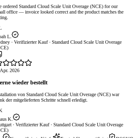
 ordered Standard Cloud Scale Unit Overage (NCE) for our
ll office — invoice looked correct and the product matches the
ting.
L
ah L.
dney ·
Verifizierter Kauf ·
Standard Cloud Scale Unit Overage
CE)
Apr. 2026
rne wieder bestellt
stallation von Standard Cloud Scale Unit Overage (NCE) war
k der mitgelieferten Schritte schnell erledigt.
K
aus K.
ttgart ·
Verifizierter Kauf ·
Standard Cloud Scale Unit Overage
CE)