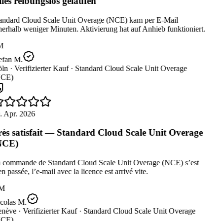
les reibungslos gelaufen
andard Cloud Scale Unit Overage (NCE) kam per E-Mail
erhalb weniger Minuten. Aktivierung hat auf Anhieb funktioniert.
M
efan M.
ln ·
Verifizierter Kauf ·
Standard Cloud Scale Unit Overage
CE)
. Apr. 2026
ès satisfait — Standard Cloud Scale Unit Overage
NCE)
 commande de Standard Cloud Scale Unit Overage (NCE) s’est
n passée, l’e-mail avec la licence est arrivé vite.
M
colas M.
nève ·
Verifizierter Kauf ·
Standard Cloud Scale Unit Overage
CE)