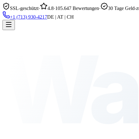
SSL-geschützt
·
4.8
·
105.647 Bewertungen
·
30 Tage Geld-z
+1 (713) 930-4217
DE | AT | CH
Wa