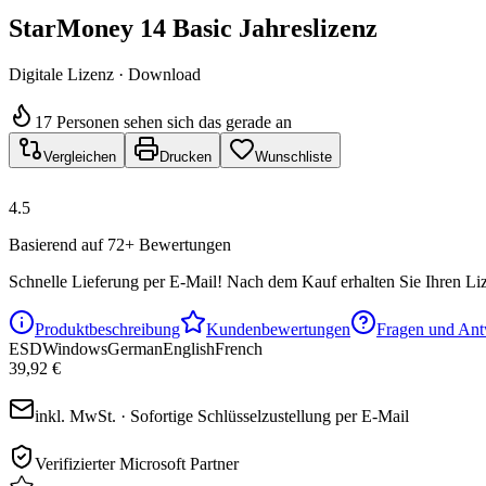
StarMoney 14 Basic Jahreslizenz
Digitale Lizenz · Download
17 Personen sehen sich das gerade an
Vergleichen
Drucken
Wunschliste
4.5
Basierend auf 72+ Bewertungen
Schnelle Lieferung per E-Mail!
Nach dem Kauf erhalten Sie Ihren Liz
Produktbeschreibung
Kundenbewertungen
Fragen und Ant
ESD
Windows
German
English
French
39,92 €
inkl. MwSt. · Sofortige Schlüsselzustellung per E-Mail
Verifizierter Microsoft Partner