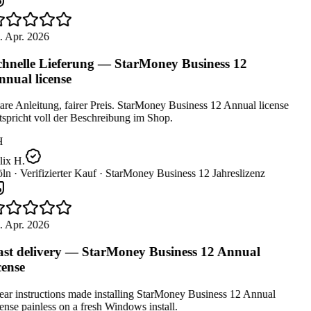
 Apr. 2026
hnelle Lieferung — StarMoney Business 12
nual license
re Anleitung, fairer Preis. StarMoney Business 12 Annual license
spricht voll der Beschreibung im Shop.
H
ix H.
ln ·
Verifizierter Kauf ·
StarMoney Business 12 Jahreslizenz
 Apr. 2026
st delivery — StarMoney Business 12 Annual
cense
ar instructions made installing StarMoney Business 12 Annual
ense painless on a fresh Windows install.