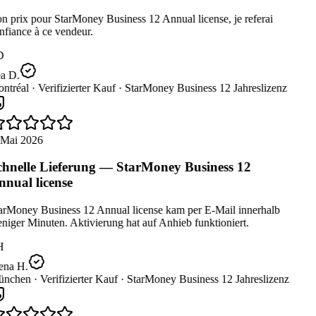
 prix pour StarMoney Business 12 Annual license, je referai
fiance à ce vendeur.
D
a D.
ntréal ·
Verifizierter Kauf ·
StarMoney Business 12 Jahreslizenz
 Mai 2026
hnelle Lieferung — StarMoney Business 12
nual license
arMoney Business 12 Annual license kam per E-Mail innerhalb
iger Minuten. Aktivierung hat auf Anhieb funktioniert.
H
ena H.
nchen ·
Verifizierter Kauf ·
StarMoney Business 12 Jahreslizenz