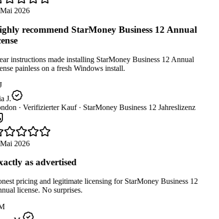
 Mai 2026
ghly recommend StarMoney Business 12 Annual
cense
ar instructions made installing StarMoney Business 12 Annual
ense painless on a fresh Windows install.
 J.
ndon ·
Verifizierter Kauf ·
StarMoney Business 12 Jahreslizenz
 Mai 2026
actly as advertised
est pricing and legitimate licensing for StarMoney Business 12
ual license. No surprises.
M