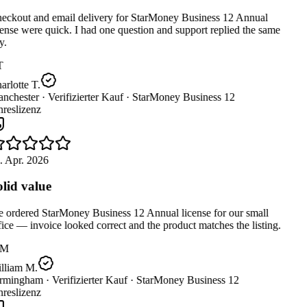
eckout and email delivery for StarMoney Business 12 Annual
ense were quick. I had one question and support replied the same
.
T
rlotte T.
nchester ·
Verifizierter Kauf ·
StarMoney Business 12
reslizenz
 Apr. 2026
lid value
ordered StarMoney Business 12 Annual license for our small
ice — invoice looked correct and the product matches the listing.
M
lliam M.
rmingham ·
Verifizierter Kauf ·
StarMoney Business 12
reslizenz