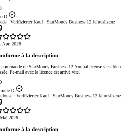
D
o D.
eds ·
Verifizierter Kauf ·
StarMoney Business 12 Jahreslizenz
 Apr. 2026
nforme à la description
 commande de StarMoney Business 12 Annual license s’est bien
sée, l’e-mail avec la licence est arrivé vite.
D
mille D.
ulouse ·
Verifizierter Kauf ·
StarMoney Business 12 Jahreslizenz
 Mai 2026
nforme à la description