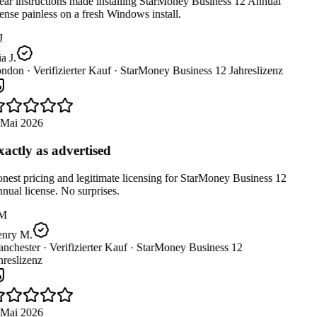
ar instructions made installing StarMoney Business 12 Annual
ense painless on a fresh Windows install.
 J.
ndon ·
Verifizierter Kauf ·
StarMoney Business 12 Jahreslizenz
 Mai 2026
actly as advertised
est pricing and legitimate licensing for StarMoney Business 12
ual license. No surprises.
M
nry M.
nchester ·
Verifizierter Kauf ·
StarMoney Business 12
reslizenz
 Mai 2026