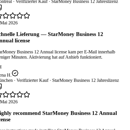
ntréal ·
Verifizierter Kauf ·
StarMoney Business 12 Jahreslizenz
 Mai 2026
hnelle Lieferung — StarMoney Business 12
nual license
arMoney Business 12 Annual license kam per E-Mail innerhalb
iger Minuten. Aktivierung hat auf Anhieb funktioniert.
H
ena H.
nchen ·
Verifizierter Kauf ·
StarMoney Business 12 Jahreslizenz
 Mai 2026
ghly recommend StarMoney Business 12 Annual
cense