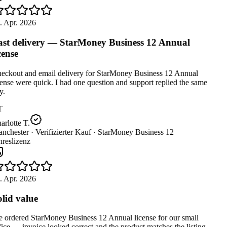
 Apr. 2026
st delivery — StarMoney Business 12 Annual
cense
eckout and email delivery for StarMoney Business 12 Annual
ense were quick. I had one question and support replied the same
.
T
rlotte T.
nchester ·
Verifizierter Kauf ·
StarMoney Business 12
reslizenz
 Apr. 2026
lid value
ordered StarMoney Business 12 Annual license for our small
ice — invoice looked correct and the product matches the listing.