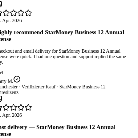
 Apr. 2026
ghly recommend StarMoney Business 12 Annual
cense
eckout and email delivery for StarMoney Business 12 Annual
ense were quick. I had one question and support replied the same
.
M
rry M.
nchester ·
Verifizierter Kauf ·
StarMoney Business 12
reslizenz
 Apr. 2026
st delivery — StarMoney Business 12 Annual
cense