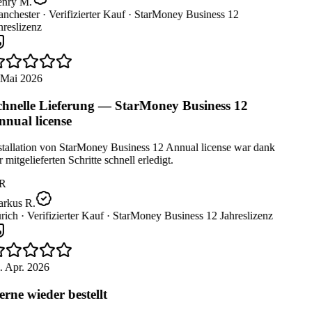
nry M.
nchester ·
Verifizierter Kauf ·
StarMoney Business 12
reslizenz
 Mai 2026
hnelle Lieferung — StarMoney Business 12
nual license
tallation von StarMoney Business 12 Annual license war dank
 mitgelieferten Schritte schnell erledigt.
R
rkus R.
rich ·
Verifizierter Kauf ·
StarMoney Business 12 Jahreslizenz
 Apr. 2026
rne wieder bestellt