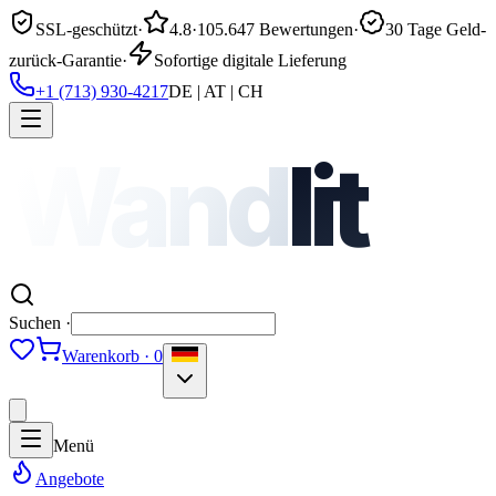
SSL-geschützt
·
4.8
·
105.647 Bewertungen
·
30 Tage Geld-
zurück-Garantie
·
Sofortige digitale Lieferung
+1 (713) 930-4217
DE | AT | CH
Wand
lit
Suchen ·
Warenkorb · 0
Menü
Angebote