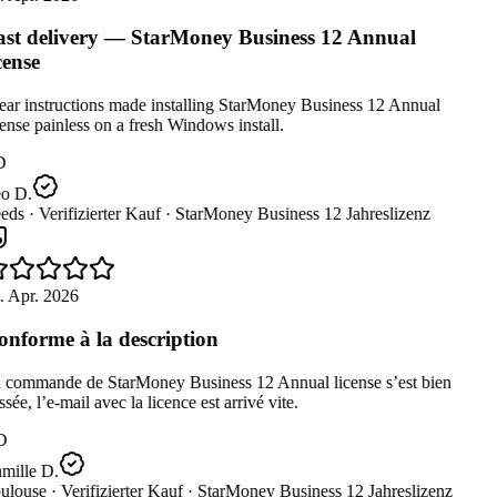
st delivery — StarMoney Business 12 Annual
cense
ar instructions made installing StarMoney Business 12 Annual
ense painless on a fresh Windows install.
D
o D.
eds ·
Verifizierter Kauf ·
StarMoney Business 12 Jahreslizenz
 Apr. 2026
nforme à la description
 commande de StarMoney Business 12 Annual license s’est bien
sée, l’e-mail avec la licence est arrivé vite.
D
mille D.
ulouse ·
Verifizierter Kauf ·
StarMoney Business 12 Jahreslizenz