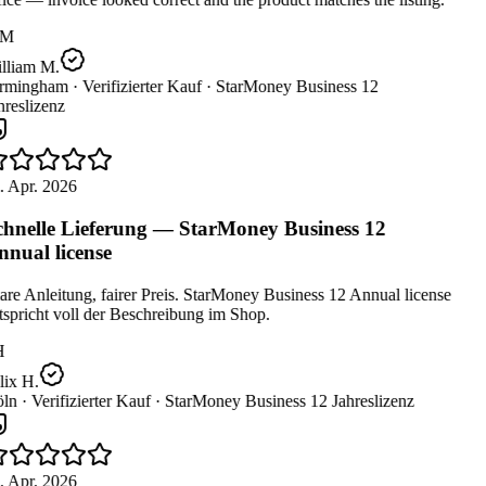
M
lliam M.
rmingham ·
Verifizierter Kauf ·
StarMoney Business 12
reslizenz
 Apr. 2026
hnelle Lieferung — StarMoney Business 12
nual license
re Anleitung, fairer Preis. StarMoney Business 12 Annual license
spricht voll der Beschreibung im Shop.
H
ix H.
ln ·
Verifizierter Kauf ·
StarMoney Business 12 Jahreslizenz
 Apr. 2026