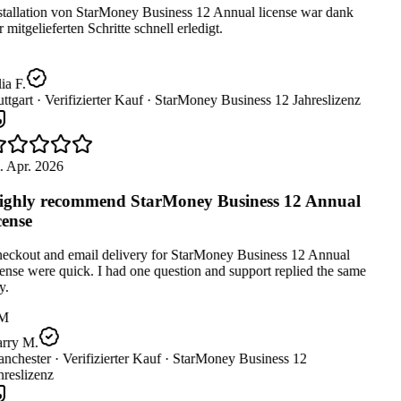
tallation von StarMoney Business 12 Annual license war dank
 mitgelieferten Schritte schnell erledigt.
ia F.
ttgart ·
Verifizierter Kauf ·
StarMoney Business 12 Jahreslizenz
 Apr. 2026
ghly recommend StarMoney Business 12 Annual
cense
eckout and email delivery for StarMoney Business 12 Annual
ense were quick. I had one question and support replied the same
.
M
rry M.
nchester ·
Verifizierter Kauf ·
StarMoney Business 12
reslizenz