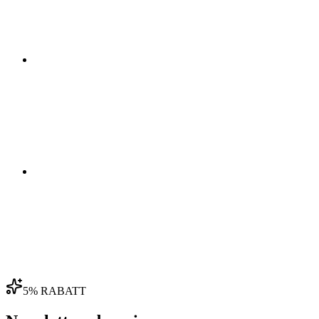
03
04
5% RABATT