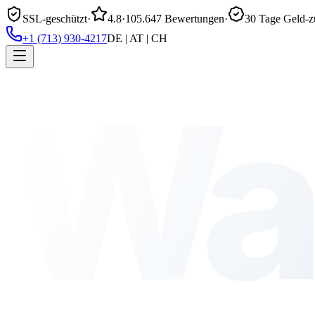
SSL-geschützt
·
4.8
·
105.647 Bewertungen
·
30 Tage Geld-z
+1 (713) 930-4217
DE | AT | CH
Wa