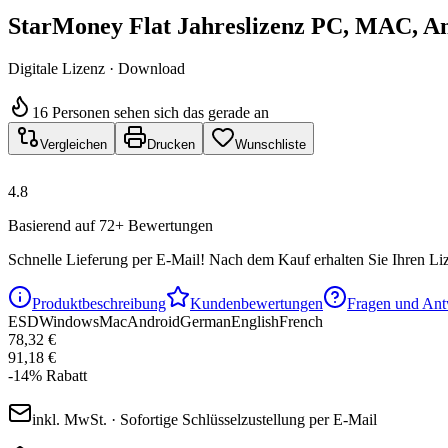
StarMoney Flat Jahreslizenz PC, MAC, A
Digitale Lizenz · Download
16 Personen sehen sich das gerade an
Vergleichen
Drucken
Wunschliste
4.8
Basierend auf 72+ Bewertungen
Schnelle Lieferung per E-Mail!
Nach dem Kauf erhalten Sie Ihren Liz
Produktbeschreibung
Kundenbewertungen
Fragen und Ant
ESD
Windows
Mac
Android
German
English
French
78,32 €
91,18 €
-
14
%
Rabatt
inkl. MwSt. · Sofortige Schlüsselzustellung per E-Mail