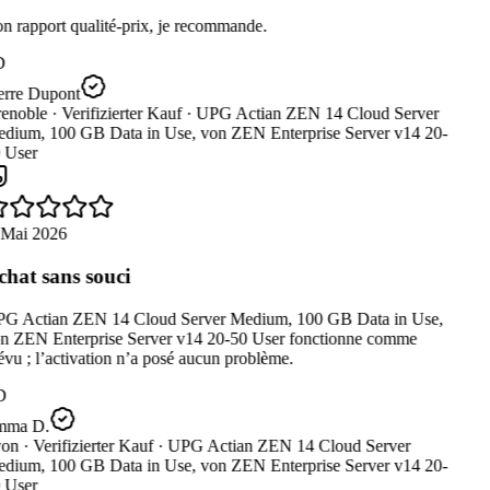
 rapport qualité-prix, je recommande.
D
erre Dupont
enoble ·
Verifizierter Kauf ·
UPG Actian ZEN 14 Cloud Server
dium, 100 GB Data in Use, von ZEN Enterprise Server v14 20-
 User
 Mai 2026
hat sans souci
G Actian ZEN 14 Cloud Server Medium, 100 GB Data in Use,
n ZEN Enterprise Server v14 20-50 User fonctionne comme
vu ; l’activation n’a posé aucun problème.
D
ma D.
on ·
Verifizierter Kauf ·
UPG Actian ZEN 14 Cloud Server
dium, 100 GB Data in Use, von ZEN Enterprise Server v14 20-
 User