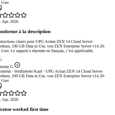
 User
. Apr. 2026
nforme à la description
structions claires pour UPG Actian ZEN 14 Cloud Server
dium, 100 GB Data in Use, von ZEN Enterprise Server v14 20-
User. Le support a répondu en français, c’est appréciable.
G
toine G.
ntréal ·
Verifizierter Kauf ·
UPG Actian ZEN 14 Cloud Server
dium, 100 GB Data in Use, von ZEN Enterprise Server v14 20-
 User
. Apr. 2026
cense worked first time