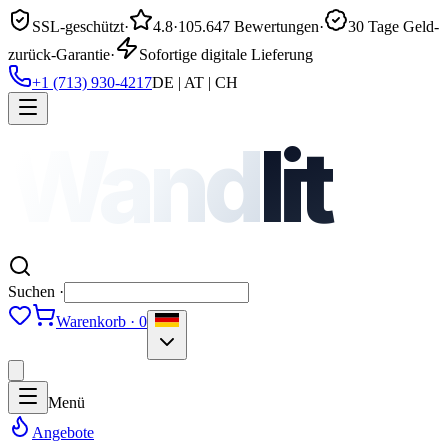
SSL-geschützt
·
4.8
·
105.647 Bewertungen
·
30 Tage Geld-
zurück-Garantie
·
Sofortige digitale Lieferung
+1 (713) 930-4217
DE | AT | CH
Wand
lit
Suchen ·
Warenkorb · 0
Menü
Angebote