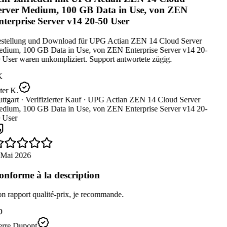
rver Medium, 100 GB Data in Use, von ZEN
terprise Server v14 20-50 User
stellung und Download für UPG Actian ZEN 14 Cloud Server
dium, 100 GB Data in Use, von ZEN Enterprise Server v14 20-
User waren unkompliziert. Support antwortete zügig.
K
er K.
ttgart ·
Verifizierter Kauf ·
UPG Actian ZEN 14 Cloud Server
dium, 100 GB Data in Use, von ZEN Enterprise Server v14 20-
 User
 Mai 2026
nforme à la description
 rapport qualité-prix, je recommande.
D
erre Dupont