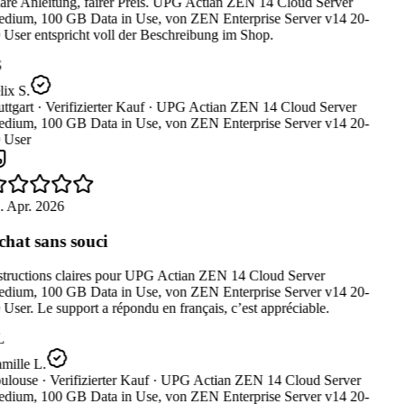
are Anleitung, fairer Preis. UPG Actian ZEN 14 Cloud Server
dium, 100 GB Data in Use, von ZEN Enterprise Server v14 20-
User entspricht voll der Beschreibung im Shop.
ix S.
ttgart ·
Verifizierter Kauf ·
UPG Actian ZEN 14 Cloud Server
dium, 100 GB Data in Use, von ZEN Enterprise Server v14 20-
 User
. Apr. 2026
hat sans souci
structions claires pour UPG Actian ZEN 14 Cloud Server
dium, 100 GB Data in Use, von ZEN Enterprise Server v14 20-
User. Le support a répondu en français, c’est appréciable.
L
mille L.
ulouse ·
Verifizierter Kauf ·
UPG Actian ZEN 14 Cloud Server
dium, 100 GB Data in Use, von ZEN Enterprise Server v14 20-