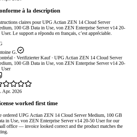
nforme à la description
structions claires pour UPG Actian ZEN 14 Cloud Server
dium, 100 GB Data in Use, von ZEN Enterprise Server v14 20-
User. Le support a répondu en français, c’est appréciable.
G
toine G.
ntréal ·
Verifizierter Kauf ·
UPG Actian ZEN 14 Cloud Server
dium, 100 GB Data in Use, von ZEN Enterprise Server v14 20-
 User
. Apr. 2026
cense worked first time
 ordered UPG Actian ZEN 14 Cloud Server Medium, 100 GB
ta in Use, von ZEN Enterprise Server v14 20-50 User for our
ll office — invoice looked correct and the product matches the
ting.