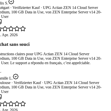
ix S.
ttgart ·
Verifizierter Kauf ·
UPG Actian ZEN 14 Cloud Server
dium, 100 GB Data in Use, von ZEN Enterprise Server v14 20-
 User
. Apr. 2026
hat sans souci
structions claires pour UPG Actian ZEN 14 Cloud Server
dium, 100 GB Data in Use, von ZEN Enterprise Server v14 20-
User. Le support a répondu en français, c’est appréciable.
L
mille L.
ulouse ·
Verifizierter Kauf ·
UPG Actian ZEN 14 Cloud Server
dium, 100 GB Data in Use, von ZEN Enterprise Server v14 20-
 User
. Apr. 2026