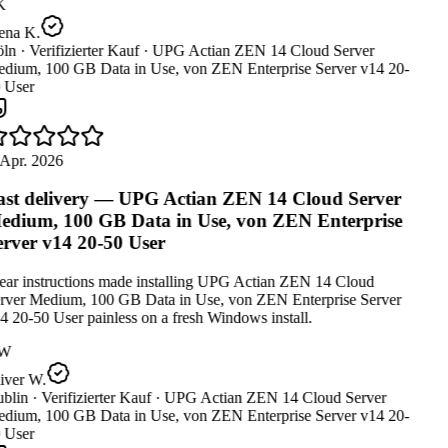
K
ena K.
ln ·
Verifizierter Kauf ·
UPG Actian ZEN 14 Cloud Server
dium, 100 GB Data in Use, von ZEN Enterprise Server v14 20-
 User
Apr. 2026
st delivery — UPG Actian ZEN 14 Cloud Server
dium, 100 GB Data in Use, von ZEN Enterprise
rver v14 20-50 User
ear instructions made installing UPG Actian ZEN 14 Cloud
rver Medium, 100 GB Data in Use, von ZEN Enterprise Server
 20-50 User painless on a fresh Windows install.
W
iver W.
blin ·
Verifizierter Kauf ·
UPG Actian ZEN 14 Cloud Server
dium, 100 GB Data in Use, von ZEN Enterprise Server v14 20-
 User