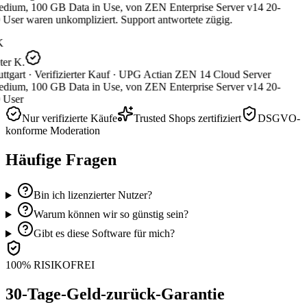
dium, 100 GB Data in Use, von ZEN Enterprise Server v14 20-
User waren unkompliziert. Support antwortete zügig.
K
er K.
ttgart ·
Verifizierter Kauf ·
UPG Actian ZEN 14 Cloud Server
dium, 100 GB Data in Use, von ZEN Enterprise Server v14 20-
 User
Nur verifizierte Käufe
Trusted Shops zertifiziert
DSGVO-
konforme Moderation
Häufige Fragen
Bin ich lizenzierter Nutzer?
Warum können wir so günstig sein?
Gibt es diese Software für mich?
100% RISIKOFREI
30-Tage-Geld-zurück-Garantie