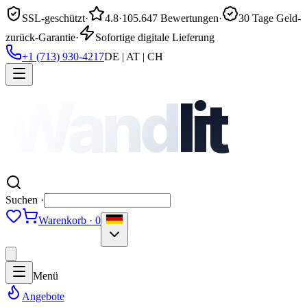
SSL-geschützt
·
4.8
·
105.647 Bewertungen
·
30 Tage Geld-
zurück-Garantie
·
Sofortige digitale Lieferung
+1 (713) 930-4217
DE | AT | CH
Wand
lit
Suchen ·
Warenkorb · 0
Menü
Angebote