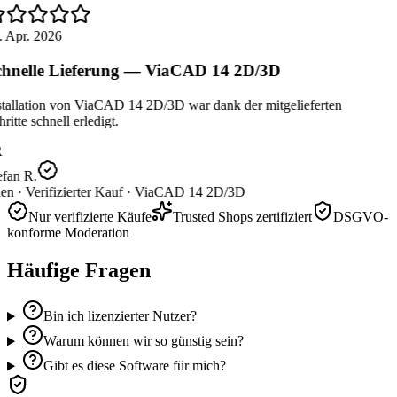
 Apr. 2026
hnelle Lieferung — ViaCAD 14 2D/3D
tallation von ViaCAD 14 2D/3D war dank der mitgelieferten
ritte schnell erledigt.
fan R.
en ·
Verifizierter Kauf ·
ViaCAD 14 2D/3D
Nur verifizierte Käufe
Trusted Shops zertifiziert
DSGVO-
konforme Moderation
Häufige Fragen
Bin ich lizenzierter Nutzer?
Warum können wir so günstig sein?
Gibt es diese Software für mich?