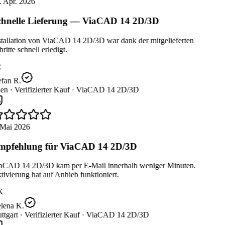
 Apr. 2026
hnelle Lieferung — ViaCAD 14 2D/3D
tallation von ViaCAD 14 2D/3D war dank der mitgelieferten
ritte schnell erledigt.
fan R.
en ·
Verifizierter Kauf ·
ViaCAD 14 2D/3D
Mai 2026
pfehlung für ViaCAD 14 2D/3D
aCAD 14 2D/3D kam per E-Mail innerhalb weniger Minuten.
ivierung hat auf Anhieb funktioniert.
K
lena K.
ttgart ·
Verifizierter Kauf ·
ViaCAD 14 2D/3D