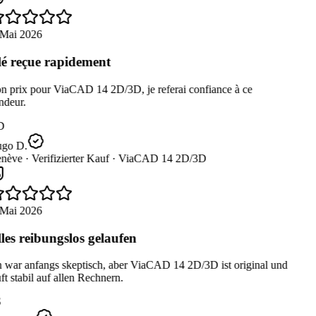
Mai 2026
é reçue rapidement
 prix pour ViaCAD 14 2D/3D, je referai confiance à ce
deur.
D
go D.
nève ·
Verifizierter Kauf ·
ViaCAD 14 2D/3D
Mai 2026
les reibungslos gelaufen
 war anfangs skeptisch, aber ViaCAD 14 2D/3D ist original und
ft stabil auf allen Rechnern.