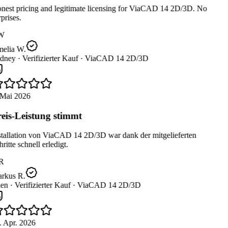
est pricing and legitimate licensing for ViaCAD 14 2D/3D. No
prises.
W
elia W.
dney ·
Verifizierter Kauf ·
ViaCAD 14 2D/3D
Mai 2026
eis-Leistung stimmt
tallation von ViaCAD 14 2D/3D war dank der mitgelieferten
ritte schnell erledigt.
R
rkus R.
en ·
Verifizierter Kauf ·
ViaCAD 14 2D/3D
 Apr. 2026