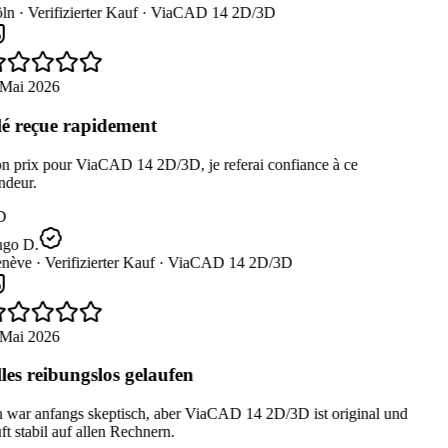
ln ·
Verifizierter Kauf ·
ViaCAD 14 2D/3D
Mai 2026
é reçue rapidement
 prix pour ViaCAD 14 2D/3D, je referai confiance à ce
deur.
D
go D.
nève ·
Verifizierter Kauf ·
ViaCAD 14 2D/3D
Mai 2026
les reibungslos gelaufen
 war anfangs skeptisch, aber ViaCAD 14 2D/3D ist original und
ft stabil auf allen Rechnern.