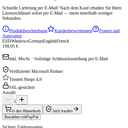
Schnelle Lieferung per E-Mail!
Nach dem Kauf erhalten Sie Ihren
Lizenzschlüssel sofort per E-Mail — meist innerhalb weniger
Sekunden.
Produktbeschreibung
Kundenbewertungen
Fragen und
Antworten
ESD
Windows
German
English
French
199,95 €
inkl. MwSt. · Sofortige Schlüsselzustellung per E-Mail
Verifizierter Microsoft Partner
Trusted Shops 4,9
SSL-gesichert
Anzahl
1
In den Warenkorb
Jetzt kaufen
Bezahlen mit
Pay
Pal
Sichere Zahlungsarten