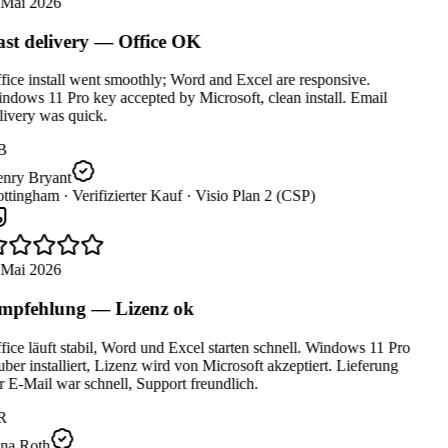
 Mai 2026
st delivery — Office OK
ice install went smoothly; Word and Excel are responsive.
dows 11 Pro key accepted by Microsoft, clean install. Email
ivery was quick.
B
nry Bryant
ttingham ·
Verifizierter Kauf ·
Visio Plan 2 (CSP)
 Mai 2026
pfehlung — Lizenz ok
ice läuft stabil, Word und Excel starten schnell. Windows 11 Pro
ber installiert, Lizenz wird von Microsoft akzeptiert. Lieferung
 E-Mail war schnell, Support freundlich.
R
na Roth