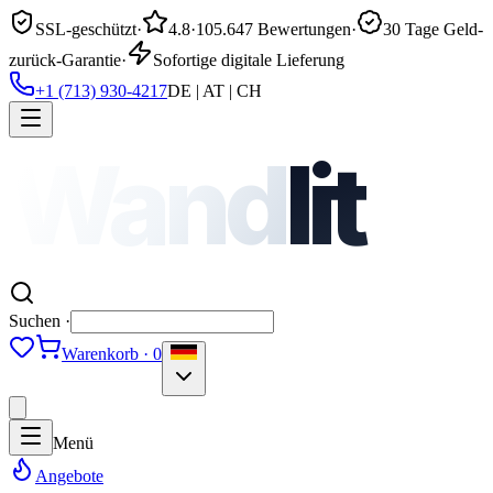
SSL-geschützt
·
4.8
·
105.647 Bewertungen
·
30 Tage Geld-
zurück-Garantie
·
Sofortige digitale Lieferung
+1 (713) 930-4217
DE | AT | CH
Wand
lit
Suchen ·
Warenkorb · 0
Menü
Angebote