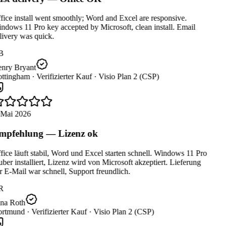
ice install went smoothly; Word and Excel are responsive.
dows 11 Pro key accepted by Microsoft, clean install. Email
ivery was quick.
B
nry Bryant
ttingham ·
Verifizierter Kauf ·
Visio Plan 2 (CSP)
 Mai 2026
pfehlung — Lizenz ok
ice läuft stabil, Word und Excel starten schnell. Windows 11 Pro
ber installiert, Lizenz wird von Microsoft akzeptiert. Lieferung
 E-Mail war schnell, Support freundlich.
R
na Roth
rtmund ·
Verifizierter Kauf ·
Visio Plan 2 (CSP)