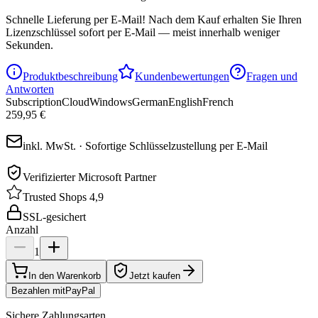
Schnelle Lieferung per E-Mail!
Nach dem Kauf erhalten Sie Ihren
Lizenzschlüssel sofort per E-Mail — meist innerhalb weniger
Sekunden.
Produktbeschreibung
Kundenbewertungen
Fragen und
Antworten
Subscription
Cloud
Windows
German
English
French
259,95 €
inkl. MwSt. · Sofortige Schlüsselzustellung per E-Mail
Verifizierter Microsoft Partner
Trusted Shops 4,9
SSL-gesichert
Anzahl
1
In den Warenkorb
Jetzt kaufen
Bezahlen mit
Pay
Pal
Sichere Zahlungsarten