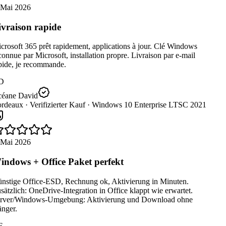
 Mai 2026
vraison rapide
rosoft 365 prêt rapidement, applications à jour. Clé Windows
onnue par Microsoft, installation propre. Livraison par e-mail
pide, je recommande.
D
éane David
rdeaux ·
Verifizierter Kauf ·
Windows 10 Enterprise LTSC 2021
 Mai 2026
ndows + Office Paket perfekt
nstige Office-ESD, Rechnung ok, Aktivierung in Minuten.
ätzlich: OneDrive-Integration in Office klappt wie erwartet.
rver/Windows-Umgebung: Aktivierung und Download ohne
nger.
F