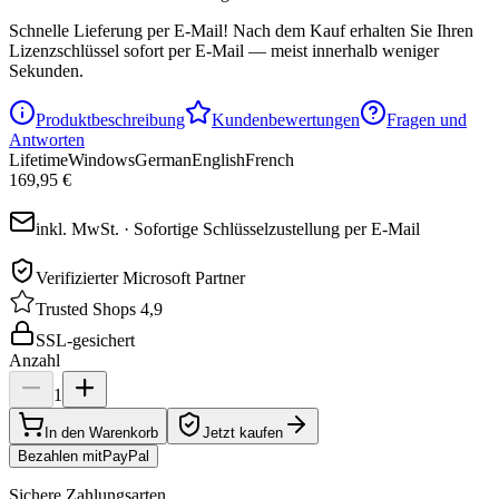
Schnelle Lieferung per E-Mail!
Nach dem Kauf erhalten Sie Ihren
Lizenzschlüssel sofort per E-Mail — meist innerhalb weniger
Sekunden.
Produktbeschreibung
Kundenbewertungen
Fragen und
Antworten
Lifetime
Windows
German
English
French
169,95 €
inkl. MwSt. · Sofortige Schlüsselzustellung per E-Mail
Verifizierter Microsoft Partner
Trusted Shops 4,9
SSL-gesichert
Anzahl
1
In den Warenkorb
Jetzt kaufen
Bezahlen mit
Pay
Pal
Sichere Zahlungsarten