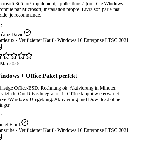
rosoft 365 prêt rapidement, applications à jour. Clé Windows
onnue par Microsoft, installation propre. Livraison par e-mail
pide, je recommande.
D
éane David
rdeaux ·
Verifizierter Kauf ·
Windows 10 Enterprise LTSC 2021
 Mai 2026
ndows + Office Paket perfekt
nstige Office-ESD, Rechnung ok, Aktivierung in Minuten.
ätzlich: OneDrive-Integration in Office klappt wie erwartet.
rver/Windows-Umgebung: Aktivierung und Download ohne
nger.
F
niel Frank
rlsruhe ·
Verifizierter Kauf ·
Windows 10 Enterprise LTSC 2021