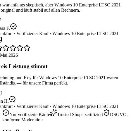
h war anfangs skeptisch, aber Windows 10 Enterprise LTSC 2021
 original und läuft stabil auf allen Rechnern.
F
ra F.
nkfurt ·
Verifizierter Kauf ·
Windows 10 Enterprise LTSC 2021
 Mai 2026
eis-Leistung stimmt
chnung und Key für Windows 10 Enterprise LTSC 2021 waren
lständig — für unsere Firma perfekt.
H
n H.
nkfurt ·
Verifizierter Kauf ·
Windows 10 Enterprise LTSC 2021
Nur verifizierte Käufe
Trusted Shops zertifiziert
DSGVO-
konforme Moderation