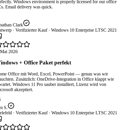
fectly. Windows environment is properly licensed for our office
s. Email delivery was quick.
nathan Clark
twerp ·
Verifizierter Kauf ·
Windows 10 Enterprise LTSC 2021
 Mai 2026
ndows + Office Paket perfekt
me Office mit Word, Excel, PowerPoint — genau was wir
uchten. Zusätzlich: OneDrive-Integration in Office klappt wie
artet. Windows 11 Pro sauber installiert, Lizenz wird von
rosoft akzeptiert.
m S.
lefeld ·
Verifizierter Kauf ·
Windows 10 Enterprise LTSC 2021