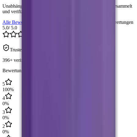
Unabhängige Bewertungen von Käufern aus der EU — gesammelt
und verifiziert von Trusted Shops.
Alle Bewertungen →
Trusted Shops · 5.0 ★ aus 396+ Bewertungen
5.0
/ 5.0
Trusted Shops zertifiziert
396+
verifizierter kauf
Bewertungsverteilung
5
100
%
4
0
%
3
0
%
2
0
%