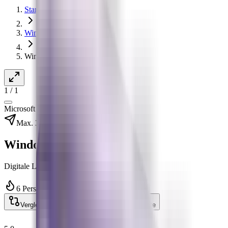
Startseite
Windows
Windows 11 Education
1
/
1
Microsoft
Max. 30 Sek.
Windows 11 Education
Digitale Lizenz · 1 PC · Download
6 Personen sehen sich das gerade an
Vergleichen
Drucken
Wunschliste