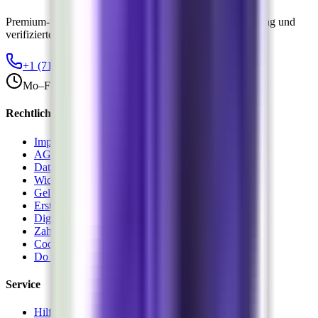
Premium-Softwarelizenzen mit sofortiger digitaler Lieferung und
verifizierten Partnern.
+1 (713) 930-4217
hello@wandlit.com
Mo–Fr 8–20 Uhr, Sa 9–13 Uhr
Rechtliches
Impressum
AGB
Datenschutz
Widerrufsrecht
Geld-zurück
Erstattungsrichtlinie
Digitale Lieferung
Zahlungsrichtlinie
Cookie-Richtlinie
Do Not Sell (USA)
Service
Hilfe-Center