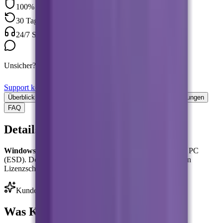
100% Original-Lizenz
30 Tage Geld-zurück-Garantie
24/7 Support inklusive
Unsicher? Frag unsere Experten
Support kontaktieren
Überblick
Funktionen
Vergleich
Anforderungen
Bewertungen
FAQ
Details: Windows 11 Education
Windows 11 Education
— Digitale Vollversion für einen PC
(ESD). Download und Aktivierung mit dem bereitgestellten
Lizenzschlüssel.
Kundenbewertungen
Was Kunden sagen