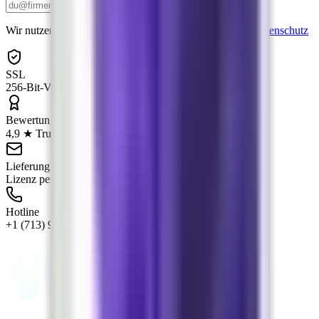
Anmelden
Wir nutzen deine E-Mail nur für den Newsletter. Siehe
Datenschutz
SSL
256-Bit-Verschlüsselung
Bewertung
4,9 ★ Trusted Shops
Lieferung
Lizenz per E-Mail in Minuten
Hotline
+1 (713) 930-4217
Wand
lit