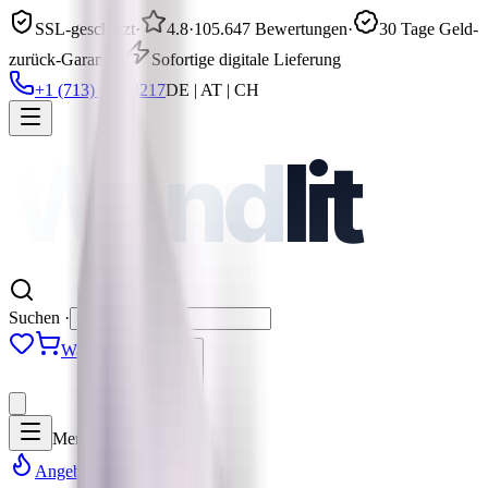
SSL-geschützt
·
4.8
·
105.647 Bewertungen
·
30 Tage Geld-
zurück-Garantie
·
Sofortige digitale Lieferung
+1 (713) 930-4217
DE | AT | CH
Wand
lit
Suchen ·
Warenkorb · 0
Menü
Angebote