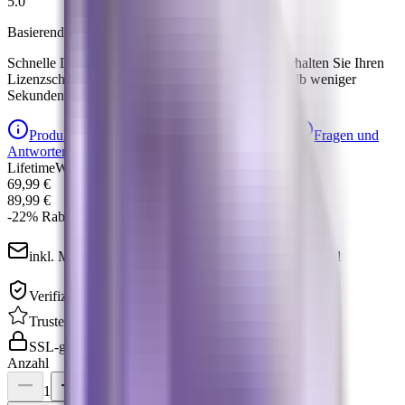
5.0
Basierend auf 396+ Bewertungen
Schnelle Lieferung per E-Mail!
Nach dem Kauf erhalten Sie Ihren
Lizenzschlüssel sofort per E-Mail — meist innerhalb weniger
Sekunden.
Produktbeschreibung
Kundenbewertungen
Fragen und
Antworten
Lifetime
Windows
German
English
French
69,99 €
89,99 €
-
22
%
Rabatt
inkl. MwSt. · Sofortige Schlüsselzustellung per E-Mail
Verifizierter Microsoft Partner
Trusted Shops 4,9
SSL-gesichert
Anzahl
1