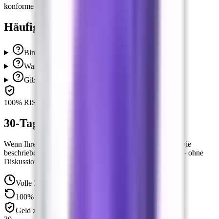
konforme Moderation
Häufige Fragen
Bin ich lizenzierter Nutzer?
Warum können wir so günstig sein?
Gibt es diese Software für mich?
100% RISIKOFREI
30-Tage-Geld-zurück-Garantie
Wenn Ihre Lizenz nicht aktiviert werden kann oder nicht wie
beschrieben funktioniert, erstatten wir den vollen Betrag — ohne
Diskussion.
Volle 30 Tage zum Testen
100% Rückerstattung
Geld zurück in 5–7 Tagen