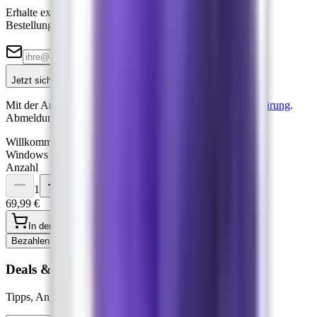
Erhalte exklusive Angebote und 5% Rabatt auf deine erste
Bestellung.
Jetzt sichern →
Mit der Anmeldung akzeptierst du unsere
Datenschutzerklärung
.
Abmeldung jederzeit möglich.
Willkommen
5%
Windows 11 Education
Anzahl
1
69,99 €
In den Warenkorb
Jetzt kaufen
Bezahlen mit
Pay
Pal
Deals & Updates per E-Mail
Tipps, Angebote und Produktnews — jederzeit abmeldbar.