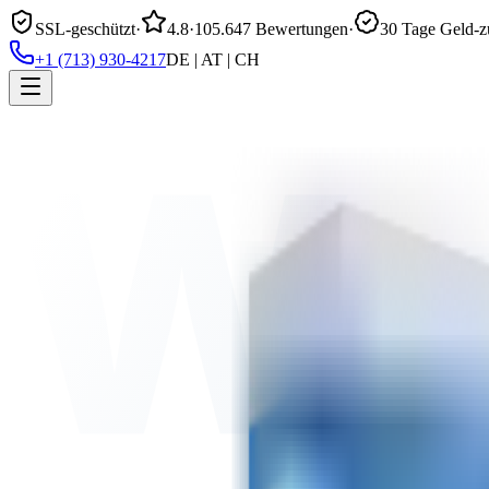
SSL-geschützt
·
4.8
·
105.647 Bewertungen
·
30 Tage Geld-z
+1 (713) 930-4217
DE | AT | CH
Wa