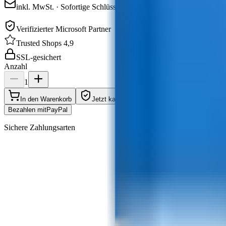
inkl. MwSt. · Sofortige Schlüsselzustellung per E-Mail
Verifizierter Microsoft Partner
Trusted Shops 4,9
SSL-gesichert
Anzahl
1
In den Warenkorb
Jetzt kaufen
Bezahlen mit
Pay
Pal
Sichere Zahlungsarten