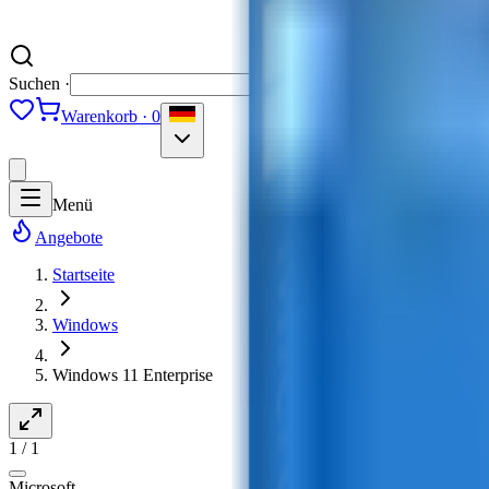
Suchen ·
Warenkorb · 0
Menü
Angebote
Startseite
Windows
Windows 11 Enterprise
1
/
1
Microsoft