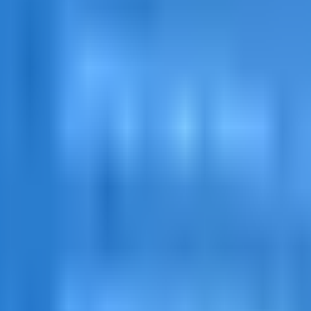
enzschlüssel sofort per E-Mail — meist innerhalb weniger Sekunden.
worten