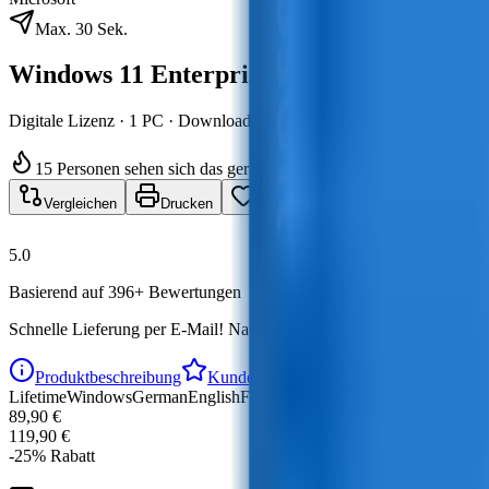
Max. 30 Sek.
Windows 11 Enterprise
Digitale Lizenz · 1 PC · Download
15 Personen sehen sich das gerade an
Vergleichen
Drucken
Wunschliste
5.0
Basierend auf 396+ Bewertungen
Schnelle Lieferung per E-Mail!
Nach dem Kauf erhalten Sie Ihren Liz
Produktbeschreibung
Kundenbewertungen
Fragen und Ant
Lifetime
Windows
German
English
French
89,90 €
119,90 €
-
25
%
Rabatt