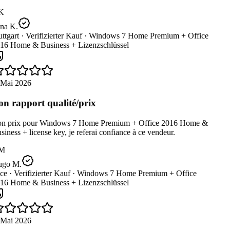
K
na K.
ttgart ·
Verifizierter Kauf ·
Windows 7 Home Premium + Office
16 Home & Business + Lizenzschlüssel
 Mai 2026
n rapport qualité/prix
n prix pour Windows 7 Home Premium + Office 2016 Home &
iness + license key, je referai confiance à ce vendeur.
M
go M.
ce ·
Verifizierter Kauf ·
Windows 7 Home Premium + Office
16 Home & Business + Lizenzschlüssel
 Mai 2026