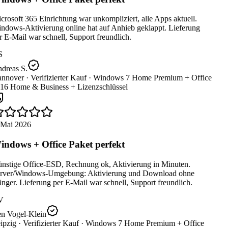
rosoft 365 Einrichtung war unkompliziert, alle Apps aktuell.
ndows-Aktivierung online hat auf Anhieb geklappt. Lieferung
 E-Mail war schnell, Support freundlich.
S
dreas S.
nnover ·
Verifizierter Kauf ·
Windows 7 Home Premium + Office
16 Home & Business + Lizenzschlüssel
 Mai 2026
ndows + Office Paket perfekt
nstige Office-ESD, Rechnung ok, Aktivierung in Minuten.
rver/Windows-Umgebung: Aktivierung und Download ohne
ger. Lieferung per E-Mail war schnell, Support freundlich.
V
n Vogel-Klein
ipzig ·
Verifizierter Kauf ·
Windows 7 Home Premium + Office