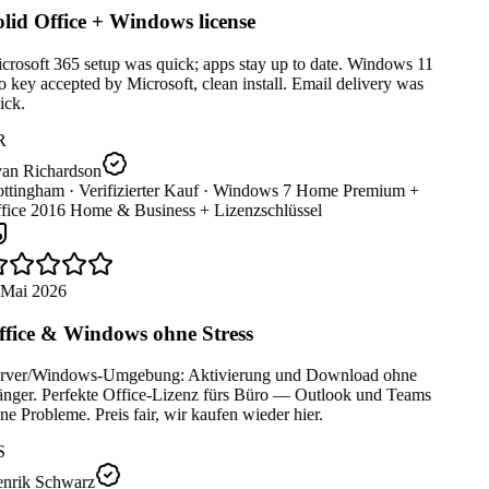
lid Office + Windows license
rosoft 365 setup was quick; apps stay up to date. Windows 11
 key accepted by Microsoft, clean install. Email delivery was
ck.
R
an Richardson
ttingham ·
Verifizierter Kauf ·
Windows 7 Home Premium +
fice 2016 Home & Business + Lizenzschlüssel
 Mai 2026
fice & Windows ohne Stress
rver/Windows-Umgebung: Aktivierung und Download ohne
nger. Perfekte Office-Lizenz fürs Büro — Outlook und Teams
e Probleme. Preis fair, wir kaufen wieder hier.
S
nrik Schwarz