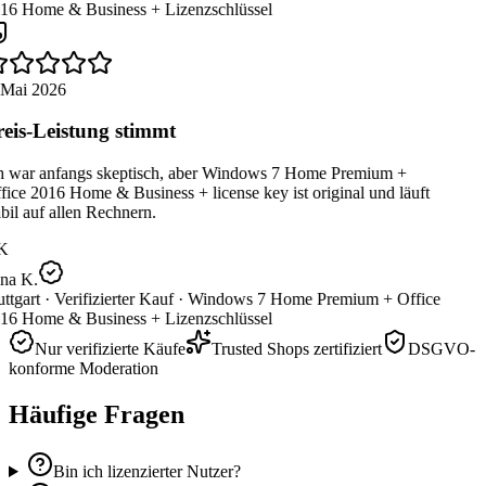
16 Home & Business + Lizenzschlüssel
 Mai 2026
eis-Leistung stimmt
h war anfangs skeptisch, aber Windows 7 Home Premium +
ice 2016 Home & Business + license key ist original und läuft
bil auf allen Rechnern.
K
na K.
ttgart ·
Verifizierter Kauf ·
Windows 7 Home Premium + Office
16 Home & Business + Lizenzschlüssel
Nur verifizierte Käufe
Trusted Shops zertifiziert
DSGVO-
konforme Moderation
Häufige Fragen
Bin ich lizenzierter Nutzer?