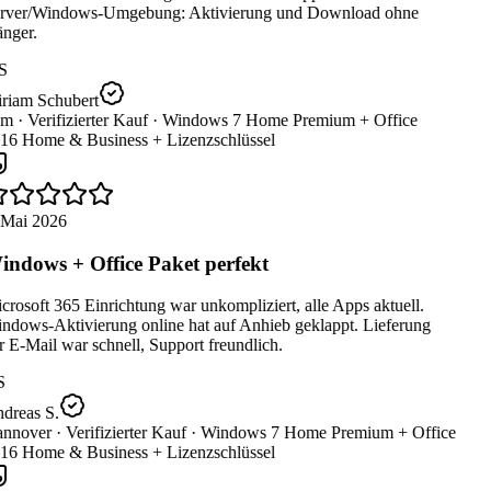
rver/Windows-Umgebung: Aktivierung und Download ohne
nger.
S
riam Schubert
m ·
Verifizierter Kauf ·
Windows 7 Home Premium + Office
16 Home & Business + Lizenzschlüssel
 Mai 2026
ndows + Office Paket perfekt
rosoft 365 Einrichtung war unkompliziert, alle Apps aktuell.
ndows-Aktivierung online hat auf Anhieb geklappt. Lieferung
 E-Mail war schnell, Support freundlich.
S
dreas S.
nnover ·
Verifizierter Kauf ·
Windows 7 Home Premium + Office
16 Home & Business + Lizenzschlüssel