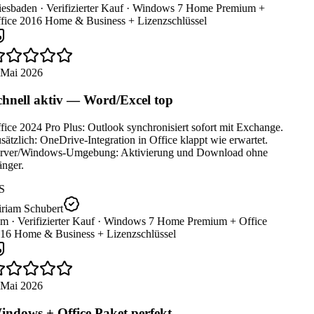
esbaden ·
Verifizierter Kauf ·
Windows 7 Home Premium +
fice 2016 Home & Business + Lizenzschlüssel
 Mai 2026
hnell aktiv — Word/Excel top
ice 2024 Pro Plus: Outlook synchronisiert sofort mit Exchange.
ätzlich: OneDrive-Integration in Office klappt wie erwartet.
rver/Windows-Umgebung: Aktivierung und Download ohne
nger.
S
riam Schubert
m ·
Verifizierter Kauf ·
Windows 7 Home Premium + Office
16 Home & Business + Lizenzschlüssel
 Mai 2026
ndows + Office Paket perfekt