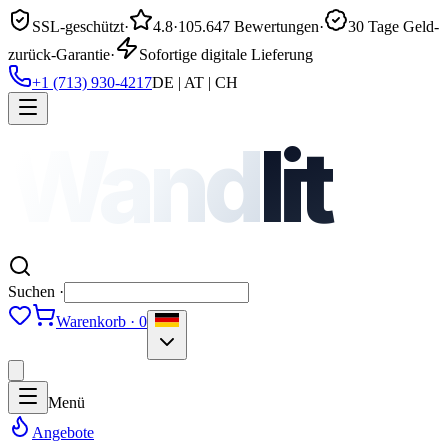
SSL-geschützt
·
4.8
·
105.647 Bewertungen
·
30 Tage Geld-
zurück-Garantie
·
Sofortige digitale Lieferung
+1 (713) 930-4217
DE | AT | CH
Wand
lit
Suchen ·
Warenkorb · 0
Menü
Angebote