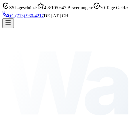
SSL-geschützt
·
4.8
·
105.647 Bewertungen
·
30 Tage Geld-z
+1 (713) 930-4217
DE | AT | CH
Wa