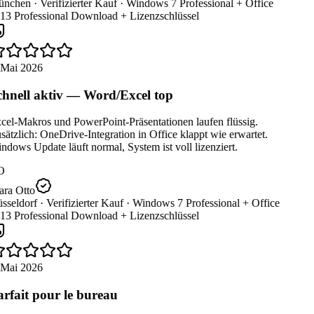
nchen ·
Verifizierter Kauf ·
Windows 7 Professional + Office
13 Professional Download + Lizenzschlüssel
 Mai 2026
hnell aktiv — Word/Excel top
cel-Makros und PowerPoint-Präsentationen laufen flüssig.
ätzlich: OneDrive-Integration in Office klappt wie erwartet.
dows Update läuft normal, System ist voll lizenziert.
O
ara Otto
sseldorf ·
Verifizierter Kauf ·
Windows 7 Professional + Office
13 Professional Download + Lizenzschlüssel
 Mai 2026
rfait pour le bureau