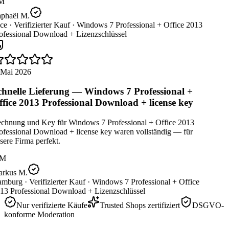
M
phaël M.
ce ·
Verifizierter Kauf ·
Windows 7 Professional + Office 2013
ofessional Download + Lizenzschlüssel
 Mai 2026
hnelle Lieferung — Windows 7 Professional +
fice 2013 Professional Download + license key
chnung und Key für Windows 7 Professional + Office 2013
ofessional Download + license key waren vollständig — für
ere Firma perfekt.
M
rkus M.
mburg ·
Verifizierter Kauf ·
Windows 7 Professional + Office
13 Professional Download + Lizenzschlüssel
Nur verifizierte Käufe
Trusted Shops zertifiziert
DSGVO-
konforme Moderation