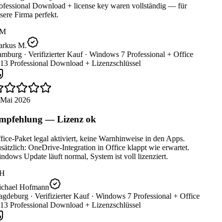
ofessional Download + license key waren vollständig — für
ere Firma perfekt.
M
rkus M.
mburg ·
Verifizierter Kauf ·
Windows 7 Professional + Office
13 Professional Download + Lizenzschlüssel
 Mai 2026
pfehlung — Lizenz ok
ice-Paket legal aktiviert, keine Warnhinweise in den Apps.
ätzlich: OneDrive-Integration in Office klappt wie erwartet.
dows Update läuft normal, System ist voll lizenziert.
H
chael Hofmann
gdeburg ·
Verifizierter Kauf ·
Windows 7 Professional + Office
13 Professional Download + Lizenzschlüssel