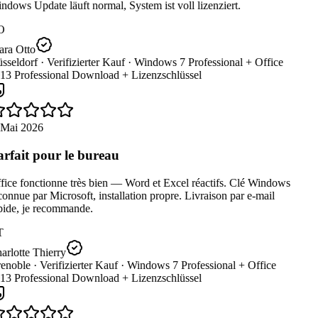
dows Update läuft normal, System ist voll lizenziert.
O
ara Otto
sseldorf ·
Verifizierter Kauf ·
Windows 7 Professional + Office
13 Professional Download + Lizenzschlüssel
 Mai 2026
rfait pour le bureau
ice fonctionne très bien — Word et Excel réactifs. Clé Windows
onnue par Microsoft, installation propre. Livraison par e-mail
pide, je recommande.
T
rlotte Thierry
enoble ·
Verifizierter Kauf ·
Windows 7 Professional + Office
13 Professional Download + Lizenzschlüssel