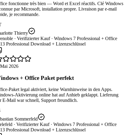
ice fonctionne très bien — Word et Excel réactifs. Clé Windows
onnue par Microsoft, installation propre. Livraison par e-mail
pide, je recommande.
T
rlotte Thierry
enoble ·
Verifizierter Kauf ·
Windows 7 Professional + Office
13 Professional Download + Lizenzschlüssel
 Mai 2026
ndows + Office Paket perfekt
ice-Paket legal aktiviert, keine Warnhinweise in den Apps.
ndows-Aktivierung online hat auf Anhieb geklappt. Lieferung
 E-Mail war schnell, Support freundlich.
bastian Sommerfeld
lefeld ·
Verifizierter Kauf ·
Windows 7 Professional + Office
13 Professional Download + Lizenzschlüssel