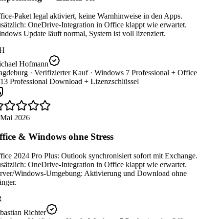
ice-Paket legal aktiviert, keine Warnhinweise in den Apps.
ätzlich: OneDrive-Integration in Office klappt wie erwartet.
dows Update läuft normal, System ist voll lizenziert.
H
chael Hofmann
gdeburg ·
Verifizierter Kauf ·
Windows 7 Professional + Office
13 Professional Download + Lizenzschlüssel
 Mai 2026
fice & Windows ohne Stress
ice 2024 Pro Plus: Outlook synchronisiert sofort mit Exchange.
ätzlich: OneDrive-Integration in Office klappt wie erwartet.
rver/Windows-Umgebung: Aktivierung und Download ohne
nger.
R
astian Richter