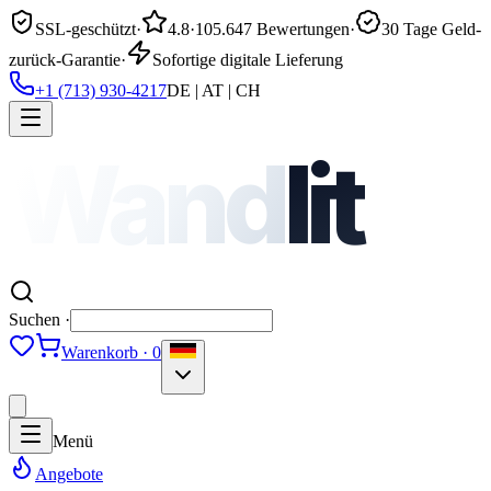
SSL-geschützt
·
4.8
·
105.647 Bewertungen
·
30 Tage Geld-
zurück-Garantie
·
Sofortige digitale Lieferung
+1 (713) 930-4217
DE | AT | CH
Wand
lit
Suchen ·
Warenkorb · 0
Menü
Angebote