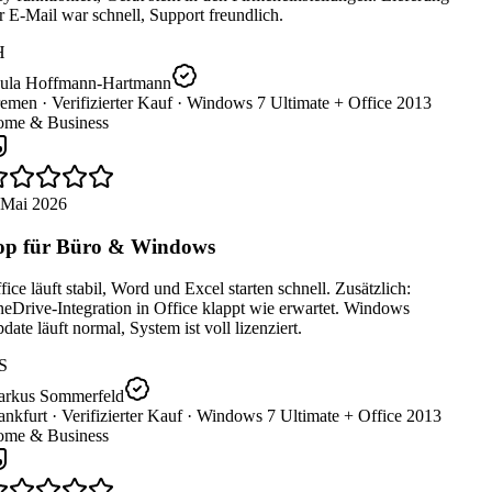
 E-Mail war schnell, Support freundlich.
H
ula Hoffmann-Hartmann
emen ·
Verifizierter Kauf ·
Windows 7 Ultimate + Office 2013
me & Business
 Mai 2026
p für Büro & Windows
ice läuft stabil, Word und Excel starten schnell. Zusätzlich:
eDrive-Integration in Office klappt wie erwartet. Windows
ate läuft normal, System ist voll lizenziert.
S
rkus Sommerfeld
nkfurt ·
Verifizierter Kauf ·
Windows 7 Ultimate + Office 2013
me & Business