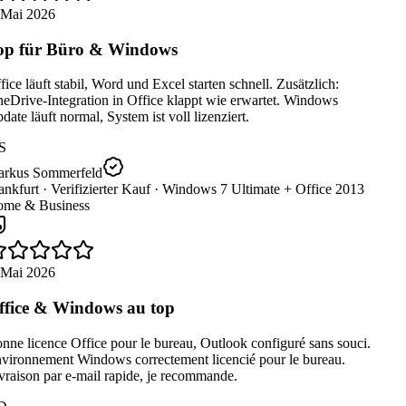
 Mai 2026
p für Büro & Windows
ice läuft stabil, Word und Excel starten schnell. Zusätzlich:
eDrive-Integration in Office klappt wie erwartet. Windows
ate läuft normal, System ist voll lizenziert.
S
rkus Sommerfeld
nkfurt ·
Verifizierter Kauf ·
Windows 7 Ultimate + Office 2013
me & Business
 Mai 2026
fice & Windows au top
ne licence Office pour le bureau, Outlook configuré sans souci.
vironnement Windows correctement licencié pour le bureau.
raison par e-mail rapide, je recommande.