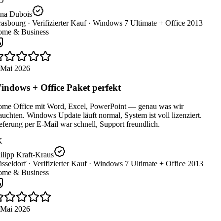
D
na Dubois
rasbourg ·
Verifizierter Kauf ·
Windows 7 Ultimate + Office 2013
me & Business
 Mai 2026
ndows + Office Paket perfekt
me Office mit Word, Excel, PowerPoint — genau was wir
uchten. Windows Update läuft normal, System ist voll lizenziert.
ferung per E-Mail war schnell, Support freundlich.
K
ilipp Kraft-Kraus
sseldorf ·
Verifizierter Kauf ·
Windows 7 Ultimate + Office 2013
me & Business
 Mai 2026