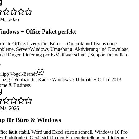
 Mai 2026
ndows + Office Paket perfekt
rfekte Office-Lizenz fürs Büro — Outlook und Teams ohne
obleme. Server/Windows-Umgebung: Aktivierung und Download
e Hänger. Lieferung per E-Mail war schnell, Support freundlich.
V
ilipp Vogel-Brandt
ipzig ·
Verifizierter Kauf ·
Windows 7 Ultimate + Office 2013
me & Business
 Mai 2026
p für Büro & Windows
ice läuft stabil, Word und Excel starten schnell. Windows 10 Pro
 funktioniert, Gerät steht in den Firmeneinstellungen. Lieferung