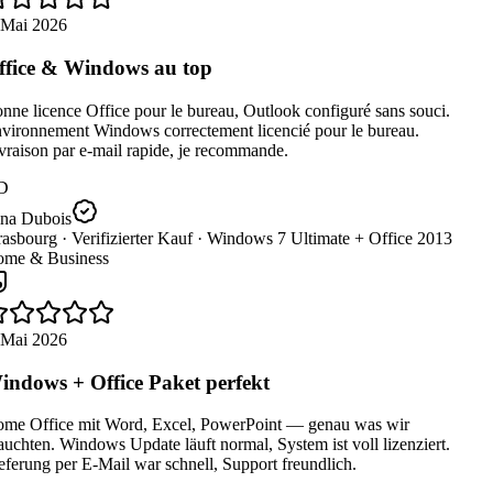
 Mai 2026
fice & Windows au top
ne licence Office pour le bureau, Outlook configuré sans souci.
vironnement Windows correctement licencié pour le bureau.
raison par e-mail rapide, je recommande.
D
na Dubois
rasbourg ·
Verifizierter Kauf ·
Windows 7 Ultimate + Office 2013
me & Business
 Mai 2026
ndows + Office Paket perfekt
me Office mit Word, Excel, PowerPoint — genau was wir
uchten. Windows Update läuft normal, System ist voll lizenziert.
ferung per E-Mail war schnell, Support freundlich.