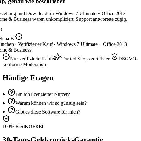
p, genau wie beschrieben
stellung und Download für Windows 7 Ultimate + Office 2013
me & Business waren unkompliziert. Support antwortete zügig.
B
lena B.
nchen ·
Verifizierter Kauf ·
Windows 7 Ultimate + Office 2013
me & Business
Nur verifizierte Käufe
Trusted Shops zertifiziert
DSGVO-
konforme Moderation
Häufige Fragen
Bin ich lizenzierter Nutzer?
Warum können wir so günstig sein?
Gibt es diese Software für mich?
100% RISIKOFREI
30-Tage-Geld-zurück-Garantie