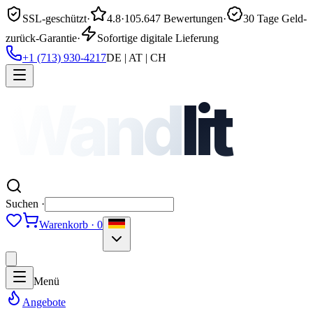
SSL-geschützt
·
4.8
·
105.647 Bewertungen
·
30 Tage Geld-
zurück-Garantie
·
Sofortige digitale Lieferung
+1 (713) 930-4217
DE | AT | CH
Wand
lit
Suchen ·
Warenkorb · 0
Menü
Angebote