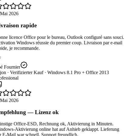
 Mai 2026
vraison rapide
ne licence Office pour le bureau, Outlook configuré sans souci.
ivation Windows réussie du premier coup. Livraison par e-mail
ide, je recommande.
é Fournier
jon ·
Verifizierter Kauf ·
Windows 8.1 Pro + Office 2013
fessional
 Mai 2026
pfehlung — Lizenz ok
stige Office-ESD, Rechnung ok, Aktivierung in Minuten.
dows-Aktivierung online hat auf Anhieb geklappt. Lieferung
 E-Mail war schnell, Support freundlich.