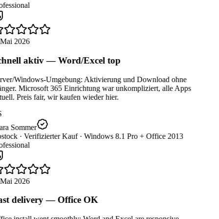
fessional
 Mai 2026
hnell aktiv — Word/Excel top
rver/Windows-Umgebung: Aktivierung und Download ohne
ger. Microsoft 365 Einrichtung war unkompliziert, alle Apps
uell. Preis fair, wir kaufen wieder hier.
ara Sommer
stock ·
Verifizierter Kauf ·
Windows 8.1 Pro + Office 2013
fessional
 Mai 2026
st delivery — Office OK
ice install went smoothly; Word and Excel are responsive.