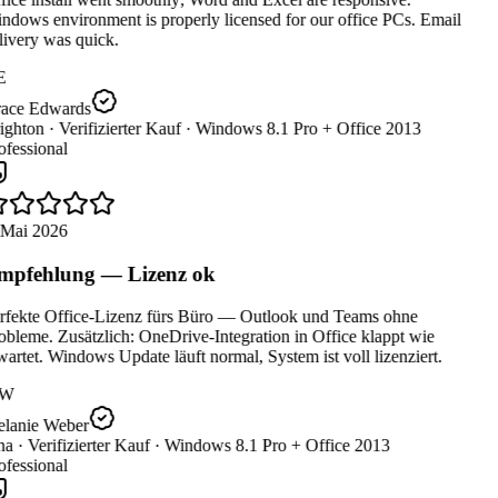
dows environment is properly licensed for our office PCs. Email
ivery was quick.
E
ace Edwards
ighton ·
Verifizierter Kauf ·
Windows 8.1 Pro + Office 2013
fessional
 Mai 2026
pfehlung — Lizenz ok
rfekte Office-Lizenz fürs Büro — Outlook und Teams ohne
bleme. Zusätzlich: OneDrive-Integration in Office klappt wie
artet. Windows Update läuft normal, System ist voll lizenziert.
W
lanie Weber
a ·
Verifizierter Kauf ·
Windows 8.1 Pro + Office 2013
fessional