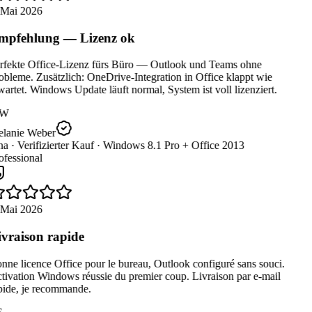
 Mai 2026
pfehlung — Lizenz ok
rfekte Office-Lizenz fürs Büro — Outlook und Teams ohne
bleme. Zusätzlich: OneDrive-Integration in Office klappt wie
artet. Windows Update läuft normal, System ist voll lizenziert.
W
lanie Weber
a ·
Verifizierter Kauf ·
Windows 8.1 Pro + Office 2013
fessional
 Mai 2026
vraison rapide
ne licence Office pour le bureau, Outlook configuré sans souci.
ivation Windows réussie du premier coup. Livraison par e-mail
ide, je recommande.