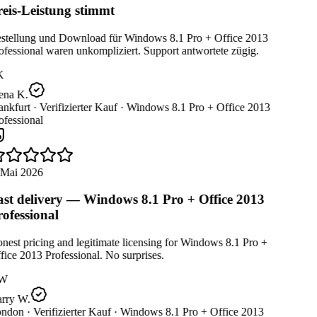
eis-Leistung stimmt
stellung und Download für Windows 8.1 Pro + Office 2013
fessional waren unkompliziert. Support antwortete zügig.
K
ena K.
nkfurt ·
Verifizierter Kauf ·
Windows 8.1 Pro + Office 2013
fessional
 Mai 2026
st delivery — Windows 8.1 Pro + Office 2013
ofessional
est pricing and legitimate licensing for Windows 8.1 Pro +
ice 2013 Professional. No surprises.
W
rry W.
ndon ·
Verifizierter Kauf ·
Windows 8.1 Pro + Office 2013