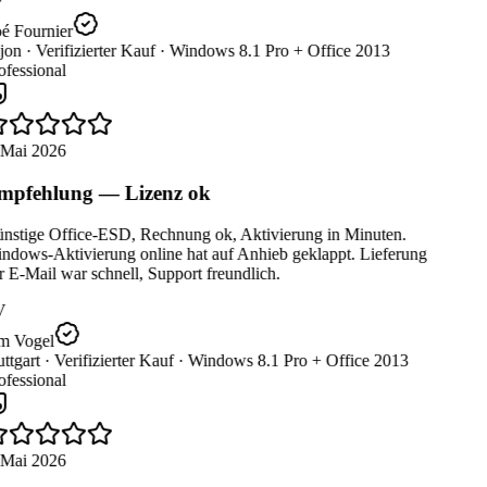
é Fournier
jon ·
Verifizierter Kauf ·
Windows 8.1 Pro + Office 2013
fessional
 Mai 2026
pfehlung — Lizenz ok
stige Office-ESD, Rechnung ok, Aktivierung in Minuten.
dows-Aktivierung online hat auf Anhieb geklappt. Lieferung
 E-Mail war schnell, Support freundlich.
V
m Vogel
ttgart ·
Verifizierter Kauf ·
Windows 8.1 Pro + Office 2013
fessional
 Mai 2026