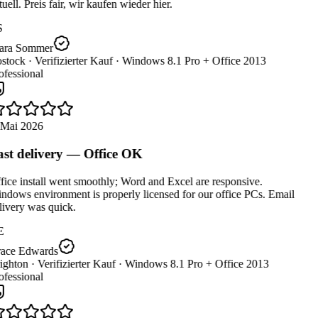
uell. Preis fair, wir kaufen wieder hier.
ara Sommer
stock ·
Verifizierter Kauf ·
Windows 8.1 Pro + Office 2013
fessional
 Mai 2026
st delivery — Office OK
ice install went smoothly; Word and Excel are responsive.
dows environment is properly licensed for our office PCs. Email
ivery was quick.
E
ace Edwards
ighton ·
Verifizierter Kauf ·
Windows 8.1 Pro + Office 2013
fessional