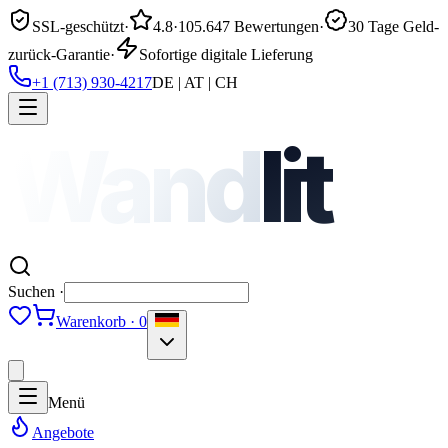
SSL-geschützt
·
4.8
·
105.647 Bewertungen
·
30 Tage Geld-
zurück-Garantie
·
Sofortige digitale Lieferung
+1 (713) 930-4217
DE | AT | CH
Wand
lit
Suchen ·
Warenkorb · 0
Menü
Angebote