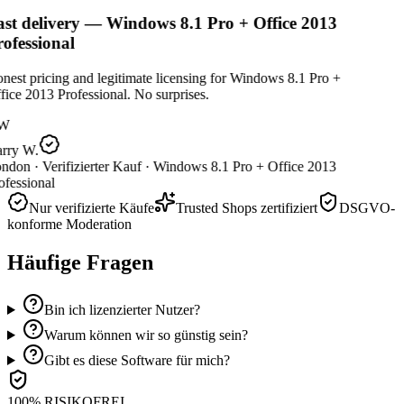
st delivery — Windows 8.1 Pro + Office 2013
ofessional
est pricing and legitimate licensing for Windows 8.1 Pro +
ice 2013 Professional. No surprises.
W
rry W.
ndon ·
Verifizierter Kauf ·
Windows 8.1 Pro + Office 2013
fessional
Nur verifizierte Käufe
Trusted Shops zertifiziert
DSGVO-
konforme Moderation
Häufige Fragen
Bin ich lizenzierter Nutzer?
Warum können wir so günstig sein?
Gibt es diese Software für mich?
100% RISIKOFREI