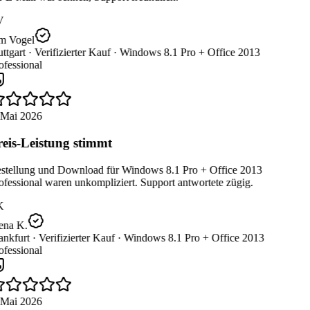
V
m Vogel
ttgart ·
Verifizierter Kauf ·
Windows 8.1 Pro + Office 2013
fessional
 Mai 2026
eis-Leistung stimmt
stellung und Download für Windows 8.1 Pro + Office 2013
fessional waren unkompliziert. Support antwortete zügig.
K
ena K.
nkfurt ·
Verifizierter Kauf ·
Windows 8.1 Pro + Office 2013
fessional
 Mai 2026