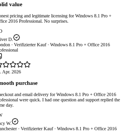
lid value
est pricing and legitimate licensing for Windows 8.1 Pro +
ice 2016 Professional. No surprises.
D
iver D.
ndon ·
Verifizierter Kauf ·
Windows 8.1 Pro + Office 2016
fessional
. Apr. 2026
ooth purchase
eckout and email delivery for Windows 8.1 Pro + Office 2016
fessional were quick. I had one question and support replied the
me day.
W
cy W.
nchester ·
Verifizierter Kauf ·
Windows 8.1 Pro + Office 2016