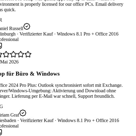
ironment is properly licensed for our office PCs. Email delivery
s quick.
R
iel Russell
inburgh ·
Verifizierter Kauf ·
Windows 8.1 Pro + Office 2016
fessional
 Mai 2026
p für Büro & Windows
ice 2024 Pro Plus: Outlook synchronisiert sofort mit Exchange.
rver/Windows-Umgebung: Aktivierung und Download ohne
ger. Lieferung per E-Mail war schnell, Support freundlich.
G
riam Graf
esbaden ·
Verifizierter Kauf ·
Windows 8.1 Pro + Office 2016
fessional