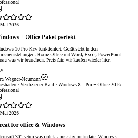
fessional
 Mai 2026
ndows + Office Paket perfekt
dows 10 Pro Key funktioniert, Gerät steht in den
rmeneinstellungen. Home Office mit Word, Excel, PowerPoint —
au was wir brauchten. Preis fair, wir kaufen wieder hier.
W
ra Wagner-Neumann
esbaden ·
Verifizierter Kauf ·
Windows 8.1 Pro + Office 2016
fessional
 Mai 2026
eat for office & Windows
rosoft 365 setup was quick; apps stay up to date. Windows