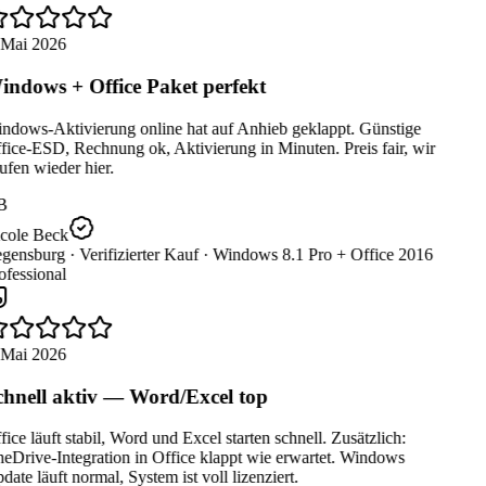
 Mai 2026
ndows + Office Paket perfekt
ndows-Aktivierung online hat auf Anhieb geklappt. Günstige
ice-ESD, Rechnung ok, Aktivierung in Minuten. Preis fair, wir
fen wieder hier.
B
cole Beck
gensburg ·
Verifizierter Kauf ·
Windows 8.1 Pro + Office 2016
fessional
 Mai 2026
hnell aktiv — Word/Excel top
ice läuft stabil, Word und Excel starten schnell. Zusätzlich:
Drive-Integration in Office klappt wie erwartet. Windows
ate läuft normal, System ist voll lizenziert.