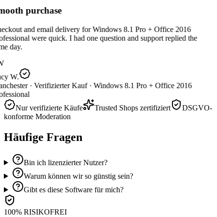
ooth purchase
eckout and email delivery for Windows 8.1 Pro + Office 2016
fessional were quick. I had one question and support replied the
me day.
W
cy W.
nchester ·
Verifizierter Kauf ·
Windows 8.1 Pro + Office 2016
fessional
Nur verifizierte Käufe
Trusted Shops zertifiziert
DSGVO-
konforme Moderation
Häufige Fragen
Bin ich lizenzierter Nutzer?
Warum können wir so günstig sein?
Gibt es diese Software für mich?
100% RISIKOFREI