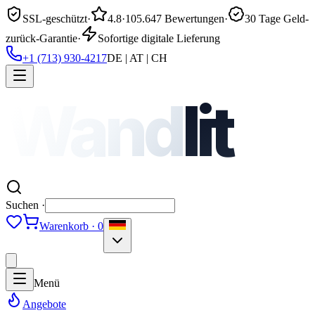
SSL-geschützt
·
4.8
·
105.647 Bewertungen
·
30 Tage Geld-
zurück-Garantie
·
Sofortige digitale Lieferung
+1 (713) 930-4217
DE | AT | CH
Wand
lit
Suchen ·
Warenkorb · 0
Menü
Angebote