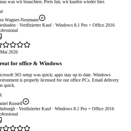
au was wir brauchten. Preis fair, wir kaufen wieder hier.
W
ra Wagner-Neumann
esbaden ·
Verifizierter Kauf ·
Windows 8.1 Pro + Office 2016
fessional
 Mai 2026
eat for office & Windows
rosoft 365 setup was quick; apps stay up to date. Windows
ironment is properly licensed for our office PCs. Email delivery
s quick.
R
iel Russell
inburgh ·
Verifizierter Kauf ·
Windows 8.1 Pro + Office 2016
fessional