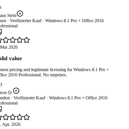
S
us Stein
sen ·
Verifizierter Kauf ·
Windows 8.1 Pro + Office 2016
fessional
 Mai 2026
lid value
est pricing and legitimate licensing for Windows 8.1 Pro +
ice 2016 Professional. No surprises.
D
iver D.
ndon ·
Verifizierter Kauf ·
Windows 8.1 Pro + Office 2016
fessional
. Apr. 2026