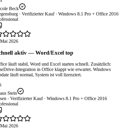
B
cole Beck
gensburg ·
Verifizierter Kauf ·
Windows 8.1 Pro + Office 2016
fessional
 Mai 2026
hnell aktiv — Word/Excel top
ice läuft stabil, Word und Excel starten schnell. Zusätzlich:
Drive-Integration in Office klappt wie erwartet. Windows
ate läuft normal, System ist voll lizenziert.
S
us Stein
sen ·
Verifizierter Kauf ·
Windows 8.1 Pro + Office 2016
fessional
 Mai 2026