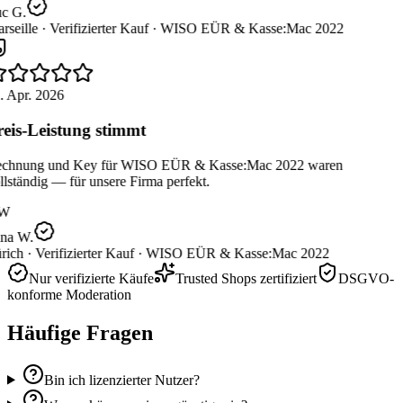
c G.
seille ·
Verifizierter Kauf ·
WISO EÜR & Kasse:Mac 2022
. Apr. 2026
eis-Leistung stimmt
chnung und Key für WISO EÜR & Kasse:Mac 2022 waren
lständig — für unsere Firma perfekt.
W
na W.
rich ·
Verifizierter Kauf ·
WISO EÜR & Kasse:Mac 2022
Nur verifizierte Käufe
Trusted Shops zertifiziert
DSGVO-
konforme Moderation
Häufige Fragen
Bin ich lizenzierter Nutzer?