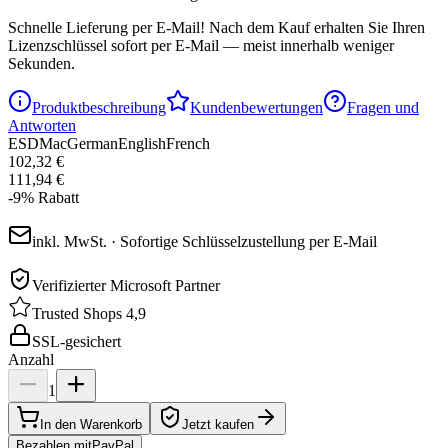
Schnelle Lieferung per E-Mail!
Nach dem Kauf erhalten Sie Ihren
Lizenzschlüssel sofort per E-Mail — meist innerhalb weniger
Sekunden.
Produktbeschreibung
Kundenbewertungen
Fragen und
Antworten
ESD
Mac
German
English
French
102,32 €
111,94 €
-
9
%
Rabatt
inkl. MwSt. · Sofortige Schlüsselzustellung per E-Mail
Verifizierter Microsoft Partner
Trusted Shops 4,9
SSL-gesichert
Anzahl
1
In den Warenkorb
Jetzt kaufen
Bezahlen mit
Pay
Pal