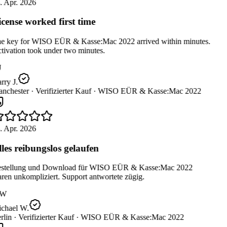
. Apr. 2026
cense worked first time
e key for WISO EÜR & Kasse:Mac 2022 arrived within minutes.
ivation took under two minutes.
ry J.
nchester ·
Verifizierter Kauf ·
WISO EÜR & Kasse:Mac 2022
. Apr. 2026
les reibungslos gelaufen
stellung und Download für WISO EÜR & Kasse:Mac 2022
en unkompliziert. Support antwortete zügig.
W
chael W.
lin ·
Verifizierter Kauf ·
WISO EÜR & Kasse:Mac 2022