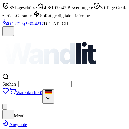
SSL-geschützt
·
4.8
·
105.647 Bewertungen
·
30 Tage Geld-
zurück-Garantie
·
Sofortige digitale Lieferung
+1 (713) 930-4217
DE | AT | CH
Wand
lit
Suchen ·
Warenkorb · 0
Menü
Angebote