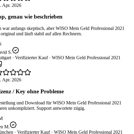
. Apr. 2026
p, genau wie beschrieben
h war anfangs skeptisch, aber WISO Mein Geld Professional 2021
 original und läuft stabil auf allen Rechnern.
S
vid S.
ttgart ·
Verifizierter Kauf ·
WISO Mein Geld Professional 2021
. Apr. 2026
zenz / Key ohne Probleme
stellung und Download für WISO Mein Geld Professional 2021
en unkompliziert. Support antwortete zügig.
M
n M.
nchen ·
Verifizierter Kauf ·
WISO Mein Geld Professional 2021