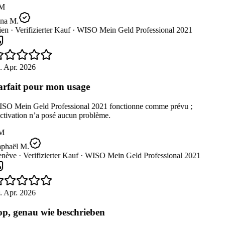
M
na M.
en ·
Verifizierter Kauf ·
WISO Mein Geld Professional 2021
. Apr. 2026
rfait pour mon usage
SO Mein Geld Professional 2021 fonctionne comme prévu ;
ctivation n’a posé aucun problème.
M
phaël M.
nève ·
Verifizierter Kauf ·
WISO Mein Geld Professional 2021
. Apr. 2026
p, genau wie beschrieben