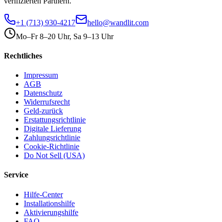
verifizierten Partnern.
+1 (713) 930-4217
hello@wandlit.com
Mo–Fr 8–20 Uhr, Sa 9–13 Uhr
Rechtliches
Impressum
AGB
Datenschutz
Widerrufsrecht
Geld-zurück
Erstattungsrichtlinie
Digitale Lieferung
Zahlungsrichtlinie
Cookie-Richtlinie
Do Not Sell (USA)
Service
Hilfe-Center
Installationshilfe
Aktivierungshilfe
FAQ