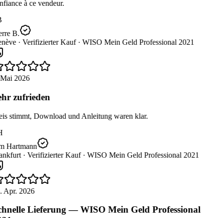
fiance à ce vendeur.
B
rre B.
nève ·
Verifizierter Kauf ·
WISO Mein Geld Professional 2021
 Mai 2026
hr zufrieden
eis stimmt, Download und Anleitung waren klar.
H
m Hartmann
nkfurt ·
Verifizierter Kauf ·
WISO Mein Geld Professional 2021
. Apr. 2026
hnelle Lieferung — WISO Mein Geld Professional