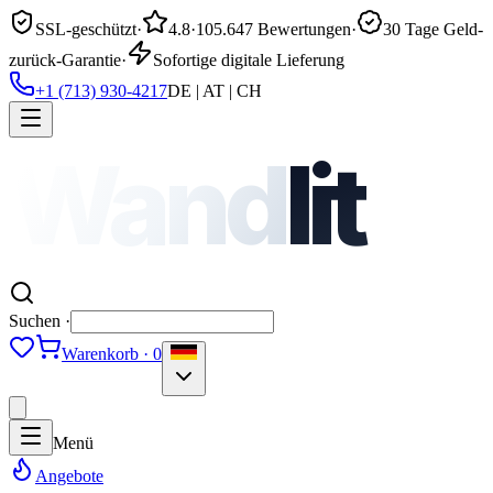
SSL-geschützt
·
4.8
·
105.647 Bewertungen
·
30 Tage Geld-
zurück-Garantie
·
Sofortige digitale Lieferung
+1 (713) 930-4217
DE | AT | CH
Wand
lit
Suchen ·
Warenkorb · 0
Menü
Angebote