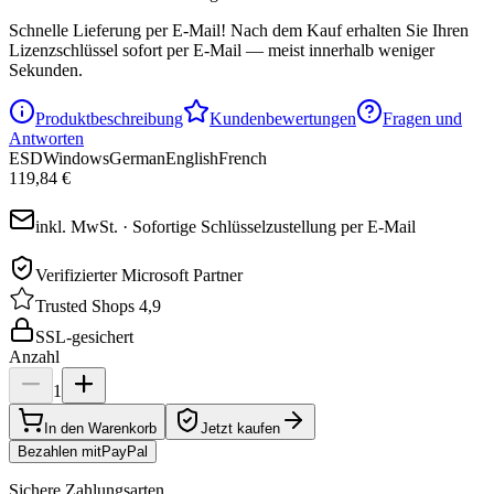
Schnelle Lieferung per E-Mail!
Nach dem Kauf erhalten Sie Ihren
Lizenzschlüssel sofort per E-Mail — meist innerhalb weniger
Sekunden.
Produktbeschreibung
Kundenbewertungen
Fragen und
Antworten
ESD
Windows
German
English
French
119,84 €
inkl. MwSt. · Sofortige Schlüsselzustellung per E-Mail
Verifizierter Microsoft Partner
Trusted Shops 4,9
SSL-gesichert
Anzahl
1
In den Warenkorb
Jetzt kaufen
Bezahlen mit
Pay
Pal
Sichere Zahlungsarten