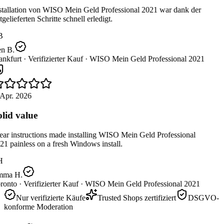
stallation von WISO Mein Geld Professional 2021 war dank der
gelieferten Schritte schnell erledigt.
B
n B.
nkfurt ·
Verifizierter Kauf ·
WISO Mein Geld Professional 2021
Apr. 2026
lid value
ar instructions made installing WISO Mein Geld Professional
1 painless on a fresh Windows install.
H
ma H.
ronto ·
Verifizierter Kauf ·
WISO Mein Geld Professional 2021
Nur verifizierte Käufe
Trusted Shops zertifiziert
DSGVO-
konforme Moderation