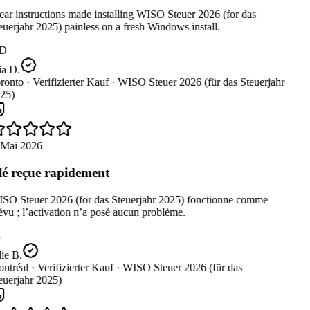
ar instructions made installing WISO Steuer 2026 (for das
uerjahr 2025) painless on a fresh Windows install.
D
a D.
ronto ·
Verifizierter Kauf ·
WISO Steuer 2026 (für das Steuerjahr
25)
 Mai 2026
é reçue rapidement
SO Steuer 2026 (for das Steuerjahr 2025) fonctionne comme
vu ; l’activation n’a posé aucun problème.
ie B.
ntréal ·
Verifizierter Kauf ·
WISO Steuer 2026 (für das
uerjahr 2025)