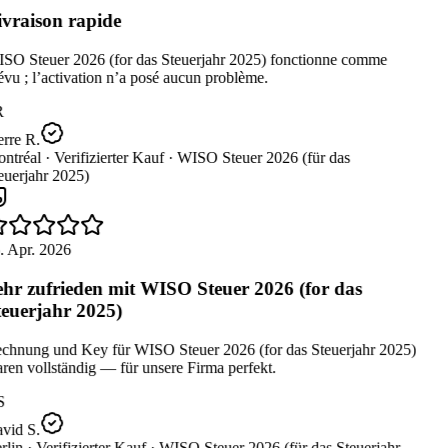
vraison rapide
SO Steuer 2026 (for das Steuerjahr 2025) fonctionne comme
vu ; l’activation n’a posé aucun problème.
R
rre R.
ntréal ·
Verifizierter Kauf ·
WISO Steuer 2026 (für das
uerjahr 2025)
. Apr. 2026
hr zufrieden mit WISO Steuer 2026 (for das
euerjahr 2025)
chnung und Key für WISO Steuer 2026 (for das Steuerjahr 2025)
en vollständig — für unsere Firma perfekt.
S
vid S.
lin ·
Verifizierter Kauf ·
WISO Steuer 2026 (für das Steuerjahr