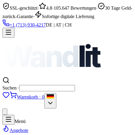
SSL-geschützt
·
4.8
·
105.647 Bewertungen
·
30 Tage Geld-
zurück-Garantie
·
Sofortige digitale Lieferung
+1 (713) 930-4217
DE | AT | CH
Wand
lit
Suchen ·
Warenkorb · 0
Menü
Angebote