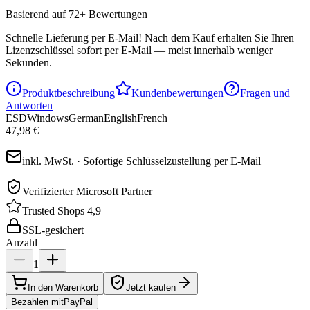
Basierend auf 72+ Bewertungen
Schnelle Lieferung per E-Mail!
Nach dem Kauf erhalten Sie Ihren
Lizenzschlüssel sofort per E-Mail — meist innerhalb weniger
Sekunden.
Produktbeschreibung
Kundenbewertungen
Fragen und
Antworten
ESD
Windows
German
English
French
47,98 €
inkl. MwSt. · Sofortige Schlüsselzustellung per E-Mail
Verifizierter Microsoft Partner
Trusted Shops 4,9
SSL-gesichert
Anzahl
1
In den Warenkorb
Jetzt kaufen
Bezahlen mit
Pay
Pal