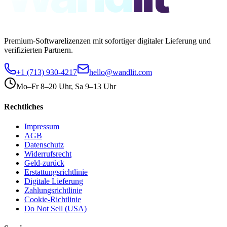
Premium-Softwarelizenzen mit sofortiger digitaler Lieferung und
verifizierten Partnern.
+1 (713) 930-4217
hello@wandlit.com
Mo–Fr 8–20 Uhr, Sa 9–13 Uhr
Rechtliches
Impressum
AGB
Datenschutz
Widerrufsrecht
Geld-zurück
Erstattungsrichtlinie
Digitale Lieferung
Zahlungsrichtlinie
Cookie-Richtlinie
Do Not Sell (USA)