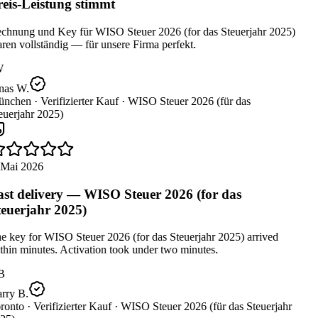
eis-Leistung stimmt
chnung und Key für WISO Steuer 2026 (for das Steuerjahr 2025)
en vollständig — für unsere Firma perfekt.
W
nas W.
nchen ·
Verifizierter Kauf ·
WISO Steuer 2026 (für das
uerjahr 2025)
 Mai 2026
st delivery — WISO Steuer 2026 (for das
euerjahr 2025)
 key for WISO Steuer 2026 (for das Steuerjahr 2025) arrived
hin minutes. Activation took under two minutes.
B
rry B.
ronto ·
Verifizierter Kauf ·
WISO Steuer 2026 (für das Steuerjahr