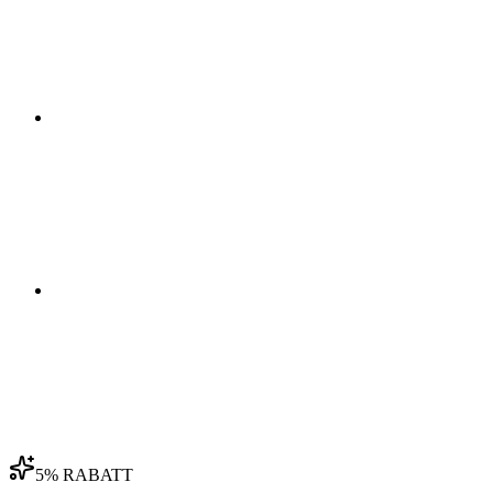
03
04
5% RABATT