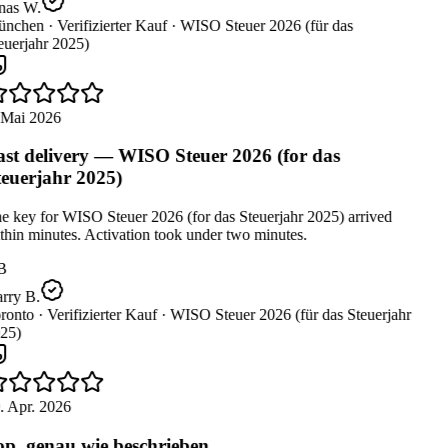
nas W.
nchen ·
Verifizierter Kauf ·
WISO Steuer 2026 (für das
uerjahr 2025)
 Mai 2026
st delivery — WISO Steuer 2026 (for das
euerjahr 2025)
 key for WISO Steuer 2026 (for das Steuerjahr 2025) arrived
hin minutes. Activation took under two minutes.
B
rry B.
ronto ·
Verifizierter Kauf ·
WISO Steuer 2026 (für das Steuerjahr
25)
. Apr. 2026
p, genau wie beschrieben